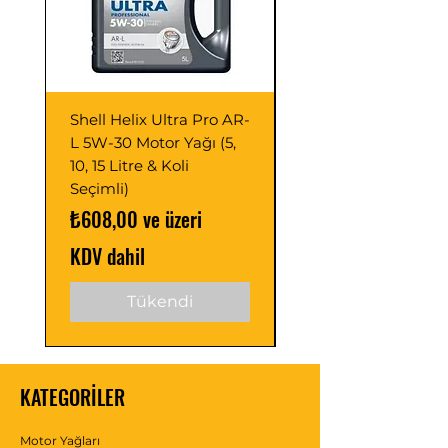
Shell Helix Ultra Pro AR-
Opet Fullmax C3 5
L 5W-30 Motor Yağı (5,
Motor Yağı 4 Litre 
10, 15 Litre & Koli
C2/C3 (Adet ve Pak
Seçimli)
Seçimli)
İndirimli Fiyat
İndirimli Fiyat
₺608,00
ve üzeri
₺488,00
KDV dahil
KDV dahil
Tükendi
KATEGORİLER
Motor Yağları