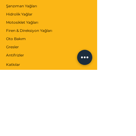
Şanzıman Yağları
Hidrolik Yağlar
Motosiklet Yağları
Firen & Direksiyon Yağları
Oto Bakım
Gresler
Antifrizler
Katkılar
MÜŞTERİ SERVİSİ
İletişim
Hizmetler
Yardım Merkezi
BİZ