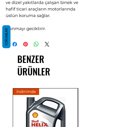
ve dizel yakıtlarda çalışan binek ve
hafif ticari araçların motorlarında
üstün koruma sağlar.
Aşınmayı geciktirir.
YORUMLAR
Yeni nesil araçlar için.
Yakıt ekonomisi sağlar.
Dört mevsim tam koruma sağlar.
BENZER
API SL/CI-4;
ÜRÜNLER
ACEA A3/B4/E7
İndirimde
İndirimde