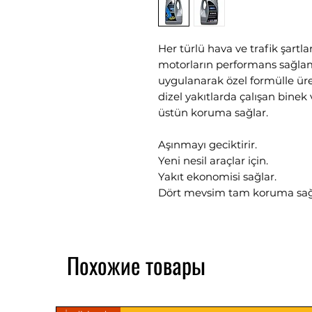
Her türlü hava ve trafik şartla
motorların performans sağlama
uygulanarak özel formülle üre
dizel yakıtlarda çalışan binek 
üstün koruma sağlar.
Aşınmayı geciktirir.
Yeni nesil araçlar için.
Yakıt ekonomisi sağlar.
Dört mevsim tam koruma sağ
API SL/CI-4;
ACEA A3/B4/E7
Похожие товары