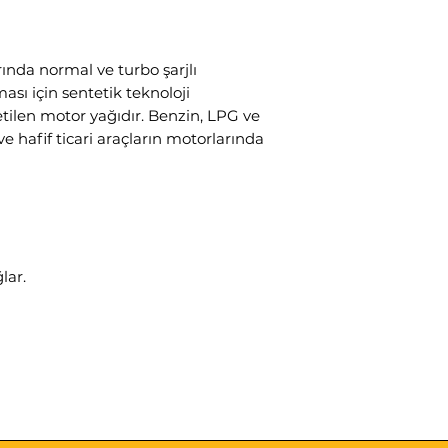
rında normal ve turbo şarjlı
sı için sentetik teknoloji
tilen motor yağıdır. Benzin, LPG ve
ve hafif ticari araçların motorlarında
lar.