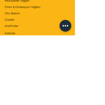
Motosiklet Yağları
Firen & Direksiyon Yağları
Oto Bakım
Gresler
Antifrizler
Katkılar
MÜŞTERİ SERVİSİ
İletişim
Hizmetler
Yardım Merkezi
BİZ
Hakkımızda
Markalar