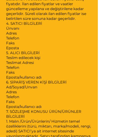
fiyatıdır. İlan edilen fiyatlar ve vaatler
güncelleme yapılana ve değiştirilene kadar
geçerlidir. Süreli olarak ilan edilen fiyatlar ise
belirtilen süre sonuna kadar geçerlidir.
4. SATICI BİLGİLERİ
Ünvanı
Adres
Telefon
Faks
Eposta
5. ALICI BİLGİLERİ
Teslim edilecek kişi
Teslimat Adresi
Telefon
Faks
Eposta/kullanıcı adı
6. SİPARİŞ VEREN KİŞİ BİLGİLERİ
Ad/Soyad/Unvan
Adres
Telefon
Faks
Eposta/kullanıcı adı
7. SÖZLEŞME KONUSU ÜRÜN/ÜRÜNLER
BİLGİLERİ
1. Malın /Ürün/Ürünlerin/ Hizmetin temel
özelliklerini (türü, miktarı, marka/modeli, rengi,
adedi) SATICI’ya ait internet sitesinde
yayınlanmaktadır. Satıcı tarafından kampanya