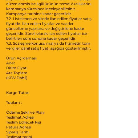
düzenlenmiş ise ilgili ürünün temel özelliklerini
kampanya süresince inceleyebilirsiniz.
Kampanya tarihine kadar geçerlidir.
7.2. Listelenen ve sitede ilan edilen fiyatlar satış
fiyatıdır. İlan edilen fiyatlar ve vaatler
güncelleme yapılana ve değiştirilene kadar
geçerlidir. Süreli olarak ilan edilen fiyatlar ise
belirtilen süre sonuna kadar geçerlidir.
7.3. Sözleşme konusu mal ya da hizmetin tüm
vergiler dâhil satış fiyatı aşağıda gösterilmiştir.
Ürün Açıklaması
Adet
Birim Fiyatı
Ara Toplam
(KDV Dahil)
Kargo Tutarı
Toplam :
Ödeme Şekli ve Planı
Teslimat Adresi
Teslim Edilecek kişi
Fatura Adresi
Sipariş Tarihi
Teslimat tarihi