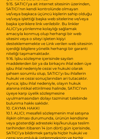
9.15. SATICI’ya ait internet sitesinin üzerinden,
SATICI’nın kendi kontrolünde olmayan
ve/veya başkaca üçüncü kişilerin sahip olduğu
ve/veya işlettiği başka web sitelerine ve/veya
başka içeriklere link verilebilir. Bu linkler
ALICI’ya yönlenme kolaylığı sağlamak
amacıyla konmuş olup herhangi bir web
sitesini veya o siteyi işleten kişiyi
desteklememekte ve Link verilen web sitesinin
içerdiği bilgilere yönelik herhangi bir garanti
niteliği taşımamaktadır.
9.16. İşbu sözleşme içerisinde sayılan
maddelerden bir ya da birkaçını ihlal eden üye
işbu ihlal nedeniyle cezai ve hukuki olarak
şahsen sorumlu olup, SATICI’yı bu ihlallerin
hukuki ve cezai sonuçlarından ari tutacaktır.
Ayrıca; işbu ihlal nedeniyle, olayın hukuk
alanına intikal ettirilmesi halinde, SATICI’nın
üyeye karşı üyelik sözleşmesine
uyulmamasından dolayı tazminat talebinde
bulunma hakkı saklıdır.
10. CAYMA HAKKI
10.1. ALICI; mesafeli sözleşmenin mal satışına
ilişkin olması durumunda, ürünün kendisine
veya gösterdiği adresteki kişi/kuruluşa teslim
tarihinden itibaren 14 (on dört) gün içerisinde,
SATICI’ya bildirmek şartıyla hiçbir hukuki ve
cezai sorumluluk üstlenmeksizin ve hiçbir