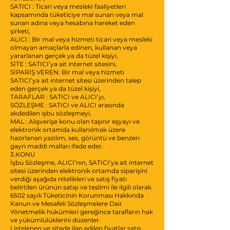
SATICI : Ticari veya mesleki faaliyetleri
kapsamında tüketiciye mal sunan veya mal
sunan adına veya hesabına hareket eden
şirketi,
ALICI : Bir mal veya hizmeti ticari veya mesleki
olmayan amaçlarla edinen, kullanan veya
yararlanan gerçek ya da tüzel kişiyi,
SİTE : SATICI’ya ait internet sitesini,
SİPARİŞ VEREN: Bir mal veya hizmeti
SATICI’ya ait internet sitesi üzerinden talep
eden gerçek ya da tüzel kişiyi,
TARAFLAR : SATICI ve ALICI’yı,
SÖZLEŞME : SATICI ve ALICI arasında
akdedilen işbu sözleşmeyi,
MAL : Alışverişe konu olan taşınır eşyayı ve
elektronik ortamda kullanılmak üzere
hazırlanan yazılım, ses, görüntü ve benzeri
gayri maddi malları ifade eder.
3.KONU
İşbu Sözleşme, ALICI’nın, SATICI’ya ait internet
sitesi üzerinden elektronik ortamda siparişini
verdiği aşağıda nitelikleri ve satış fiyatı
belirtilen ürünün satışı ve teslimi ile ilgili olarak
6502 sayılı Tüketicinin Korunması Hakkında
Kanun ve Mesafeli Sözleşmelere Dair
Yönetmelik hükümleri gereğince tarafların hak
ve yükümlülüklerini düzenler.
Listelenen ve sitede ilan edilen fiyatlar satış