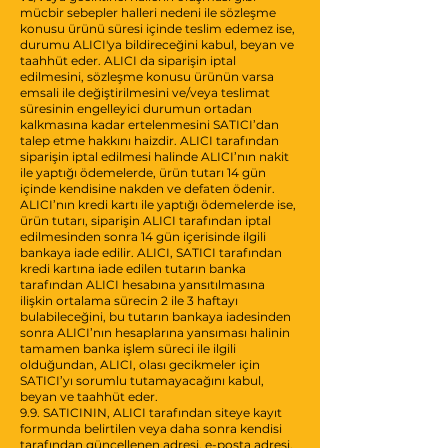
mücbir sebepler halleri nedeni ile sözleşme
konusu ürünü süresi içinde teslim edemez ise,
durumu ALICI'ya bildireceğini kabul, beyan ve
taahhüt eder. ALICI da siparişin iptal
edilmesini, sözleşme konusu ürünün varsa
emsali ile değiştirilmesini ve/veya teslimat
süresinin engelleyici durumun ortadan
kalkmasına kadar ertelenmesini SATICI’dan
talep etme hakkını haizdir. ALICI tarafından
siparişin iptal edilmesi halinde ALICI’nın nakit
ile yaptığı ödemelerde, ürün tutarı 14 gün
içinde kendisine nakden ve defaten ödenir.
ALICI’nın kredi kartı ile yaptığı ödemelerde ise,
ürün tutarı, siparişin ALICI tarafından iptal
edilmesinden sonra 14 gün içerisinde ilgili
bankaya iade edilir. ALICI, SATICI tarafından
kredi kartına iade edilen tutarın banka
tarafından ALICI hesabına yansıtılmasına
ilişkin ortalama sürecin 2 ile 3 haftayı
bulabileceğini, bu tutarın bankaya iadesinden
sonra ALICI’nın hesaplarına yansıması halinin
tamamen banka işlem süreci ile ilgili
olduğundan, ALICI, olası gecikmeler için
SATICI’yı sorumlu tutamayacağını kabul,
beyan ve taahhüt eder.
9.9. SATICININ, ALICI tarafından siteye kayıt
formunda belirtilen veya daha sonra kendisi
tarafından güncellenen adresi, e-posta adresi,