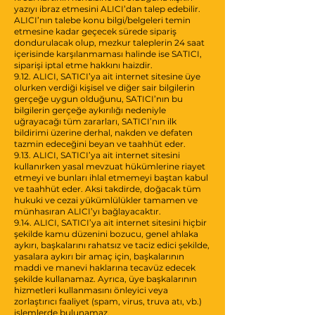
yazıyı ibraz etmesini ALICI’dan talep edebilir.
ALICI’nın talebe konu bilgi/belgeleri temin
etmesine kadar geçecek sürede sipariş
dondurulacak olup, mezkur taleplerin 24 saat
içerisinde karşılanmaması halinde ise SATICI,
siparişi iptal etme hakkını haizdir.
9.12. ALICI, SATICI’ya ait internet sitesine üye
olurken verdiği kişisel ve diğer sair bilgilerin
gerçeğe uygun olduğunu, SATICI’nın bu
bilgilerin gerçeğe aykırılığı nedeniyle
uğrayacağı tüm zararları, SATICI’nın ilk
bildirimi üzerine derhal, nakden ve defaten
tazmin edeceğini beyan ve taahhüt eder.
9.13. ALICI, SATICI’ya ait internet sitesini
kullanırken yasal mevzuat hükümlerine riayet
etmeyi ve bunları ihlal etmemeyi baştan kabul
ve taahhüt eder. Aksi takdirde, doğacak tüm
hukuki ve cezai yükümlülükler tamamen ve
münhasıran ALICI’yı bağlayacaktır.
9.14. ALICI, SATICI’ya ait internet sitesini hiçbir
şekilde kamu düzenini bozucu, genel ahlaka
aykırı, başkalarını rahatsız ve taciz edici şekilde,
yasalara aykırı bir amaç için, başkalarının
maddi ve manevi haklarına tecavüz edecek
şekilde kullanamaz. Ayrıca, üye başkalarının
hizmetleri kullanmasını önleyici veya
zorlaştırıcı faaliyet (spam, virus, truva atı, vb.)
işlemlerde bulunamaz.