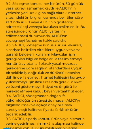
9.2. Sözleşme konusu her bir ürün, 30 günlük
yasal süreyi aşmamak kaydı ile ALICI' nın
yerleşim yeri uzaklığına bağlı olarak internet
sitesindeki ön bilgiler kısmında belirtilen süre
zarfında ALICI veya ALICI’nın gösterdiği
adresteki kişi ve/veya kuruluşa teslim edilir. Bu
süre içinde ürünün ALICI’ya teslim
edilememesi durumunda, ALICI’nın
sözleşmeyi feshetme hakkı saklıdır.
9.3. SATICI, Sözleşme konusu ürünü eksiksiz,
siparişte belirtilen niteliklere uygun ve varsa
garanti belgeleri, kullanım kılavuzları işin
gereği olan bilgi ve belgeler ile teslim etmeyi,
her türlü ayıptan arî olarak yasal mevzuat
gereklerine göre sağlam, standartlara uygun
bir şekilde işi doğruluk ve dürüstlük esasları
dâhilinde ifa etmeyi, hizmet kalitesini koruyup
yükseltmeyi, işin ifası sırasında gerekli dikkat
ve özeni göstermeyi, ihtiyat ve öngörü ile
hareket etmeyi kabul, beyan ve taahhüt eder.
9.4. SATICI, sözleşmeden doğan ifa
yükümlülüğünün süresi dolmadan ALICI’yı
bilgilendirmek ve açıkça onayını almak
suretiyle eşit kalite ve fiyatta farklı bir ürün
tedarik edebilir.
9.5. SATICI, sipariş konusu ürün veya hizmetin
yerine getirilmesinin imkânsızlaşması halinde
sözleşme konusu yükümlülüklerini yerine