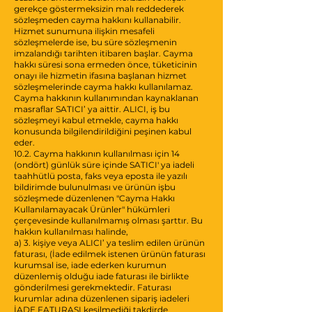
gerekçe göstermeksizin malı reddederek
sözleşmeden cayma hakkını kullanabilir.
Hizmet sunumuna ilişkin mesafeli
sözleşmelerde ise, bu süre sözleşmenin
imzalandığı tarihten itibaren başlar. Cayma
hakkı süresi sona ermeden önce, tüketicinin
onayı ile hizmetin ifasına başlanan hizmet
sözleşmelerinde cayma hakkı kullanılamaz.
Cayma hakkının kullanımından kaynaklanan
masraflar SATICI’ ya aittir. ALICI, iş bu
sözleşmeyi kabul etmekle, cayma hakkı
konusunda bilgilendirildiğini peşinen kabul
eder.
10.2. Cayma hakkının kullanılması için 14
(ondört) günlük süre içinde SATICI' ya iadeli
taahhütlü posta, faks veya eposta ile yazılı
bildirimde bulunulması ve ürünün işbu
sözleşmede düzenlenen "Cayma Hakkı
Kullanılamayacak Ürünler" hükümleri
çerçevesinde kullanılmamış olması şarttır. Bu
hakkın kullanılması halinde,
a) 3. kişiye veya ALICI’ ya teslim edilen ürünün
faturası, (İade edilmek istenen ürünün faturası
kurumsal ise, iade ederken kurumun
düzenlemiş olduğu iade faturası ile birlikte
gönderilmesi gerekmektedir. Faturası
kurumlar adına düzenlenen sipariş iadeleri
İADE FATURASI kesilmediği takdirde