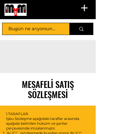
MESAFELİ SATIŞ
SÖZLEŞMESİ
1.TARAFLAR
İşbu Sözleşme aşağıdaki taraflar arasında
aşağıda belirtilen hüküm ve şartlar
çerçevesinde imzalanmıştır.
‘ALICI’ ; (sözleşmede bundan sonra "ALICI"