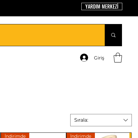
YARDIM MERKEZİ
Giriş
Sırala:
İndirimde
İndirimde