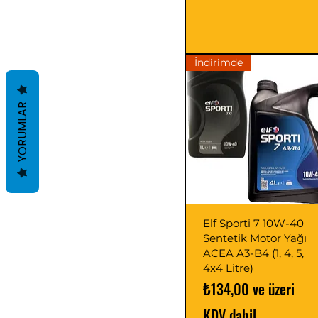
İndirimde
YORUMLAR
Elf Sporti 7 10W-40
Sentetik Motor Yağı
ACEA A3-B4 (1, 4, 5,
4x4 Litre)
İndirimli Fiyat
₺134,00
ve üzeri
KDV dahil