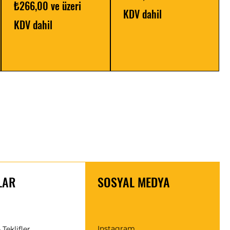
İndirimli Fiyat
₺266,00
ve üzeri
KDV dahil
KDV dahil
LAR
SOSYAL MEDYA
Instagram
 Teklifler