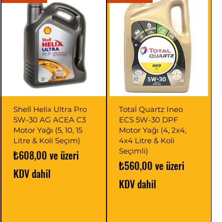
Shell Helix Ultra Pro
Total Quartz Ineo
5W-30 AG ACEA C3
ECS 5W-30 DPF
Motor Yağı (5, 10, 15
Motor Yağı (4, 2x4,
Litre & Koli Seçim)
4x4 Litre & Koli
Seçimli)
İndirimli Fiyat
₺608,00
ve üzeri
İndirimli Fiyat
₺560,00
ve üzeri
KDV dahil
KDV dahil