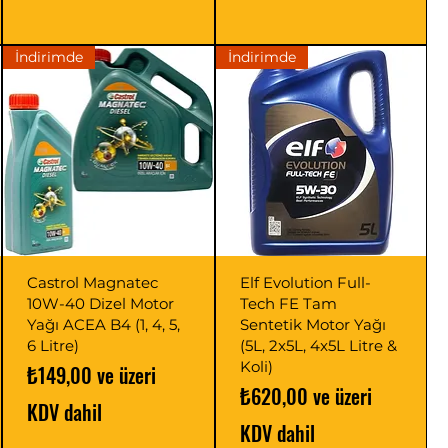
İndirimde
İndirimde
Castrol Magnatec
Elf Evolution Full-
10W-40 Dizel Motor
Tech FE Tam
Yağı ACEA B4 (1, 4, 5,
Sentetik Motor Yağı
6 Litre)
(5L, 2x5L, 4x5L Litre &
Koli)
İndirimli Fiyat
₺149,00
ve üzeri
İndirimli Fiyat
₺620,00
ve üzeri
KDV dahil
KDV dahil