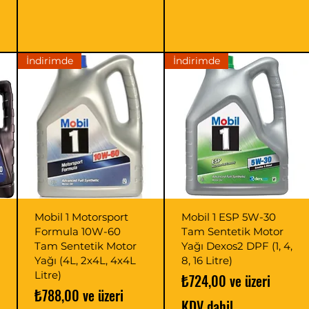
İndirimde
İndirimde
Mobil 1 Motorsport
Mobil 1 ESP 5W-30
Formula 10W-60
Tam Sentetik Motor
Tam Sentetik Motor
Yağı Dexos2 DPF (1, 4,
Yağı (4L, 2x4L, 4x4L
8, 16 Litre)
Litre)
İndirimli Fiyat
₺724,00
ve üzeri
İndirimli Fiyat
₺788,00
ve üzeri
KDV dahil