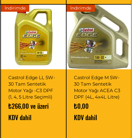
İndirimde
İndirimde
Castrol Edge LL 5W-
Castrol Edge M 5W-
30 Tam Sentetik
30 Tam Sentetik
Motor Yağı -C3 DPF
Motor Yağı ACEA C3
(1, 4, 5 Litre Seçimli)
DPF (4L, 4x4L Litre)
İndirimli Fiyat
Fiyat
₺266,00
ve üzeri
₺0,00
KDV dahil
KDV dahil