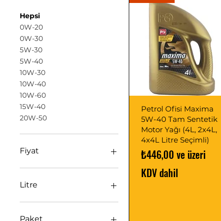
Hepsi
0W-20
0W-30
5W-30
5W-40
10W-30
10W-40
10W-60
15W-40
Petrol Ofisi Maxima
20W-50
5W-40 Tam Sentetik
Motor Yağı (4L, 2x4L,
4x4L Litre Seçimli)
Fiyat
İndirimli Fiyat
₺446,00
ve üzeri
KDV dahil
₺0
₺12.005
Litre
1.5L Antifrizli
10.5L
Paket