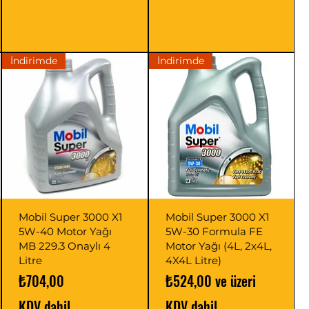
İndirimde
İndirimde
Mobil Super 3000 X1
Mobil Super 3000 X1
5W-40 Motor Yağı
5W-30 Formula FE
MB 229.3 Onaylı 4
Motor Yağı (4L, 2x4L,
Litre
4X4L Litre)
Fiyat
İndirimli Fiyat
₺704,00
₺524,00
ve üzeri
KDV dahil
KDV dahil