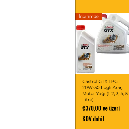
3x7L
4 Litre
4L
İndirimde
4x3.2L
4x3L
4x4L
4x5L
5L
5x4L
6.2L
6L
6x3.2L
7L
Castrol GTX LPG
20W-50 Lpgli Araç
Motor Yağı (1, 2, 3, 4, 5
Litre)
İndirimli Fiyat
₺370,00
ve üzeri
KDV dahil