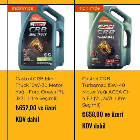
İndirimde
İndirimde
Castrol CRB Mini
Castrol CRB
Truck 10W-30 Motor
Turbomax 15W-40
Yağı -Ford Onaylı (7L,
Motor Yağı ACEA CI-
3x7L Litre Seçimli)
4 E7 (7L, 3x7L Litre
Seçimli)
İndirimli Fiyat
₺652,00
ve üzeri
İndirimli Fiyat
₺658,00
ve üzeri
KDV dahil
KDV dahil