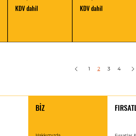
KDV dahil
KDV dahil
1
2
3
4
BİZ
FIRSAT
Hakkımızda
Fırsatlar &