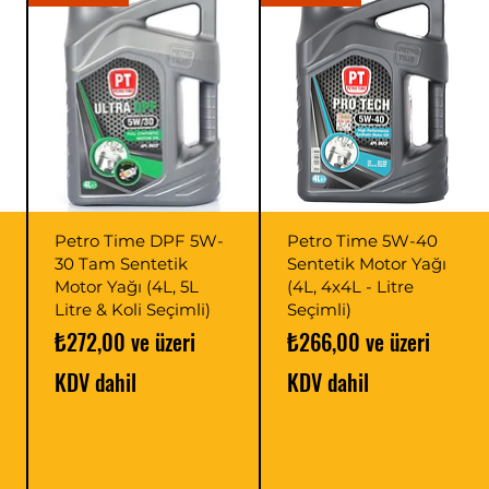
Petro Time DPF 5W-
Petro Time 5W-40
30 Tam Sentetik
Sentetik Motor Yağı
Motor Yağı (4L, 5L
(4L, 4x4L - Litre
Litre & Koli Seçimli)
Seçimli)
İndirimli Fiyat
İndirimli Fiyat
₺272,00
ve üzeri
₺266,00
ve üzeri
KDV dahil
KDV dahil