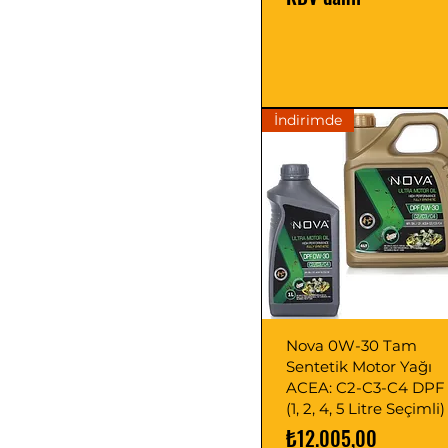
İndirimde
Nova 0W-30 Tam
Sentetik Motor Yağı
ACEA: C2-C3-C4 DPF
(1, 2, 4, 5 Litre Seçimli)
Fiyat
₺12.005,00