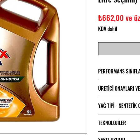
₺662,00
ve üz
KDV dahil
PERFORMANS SINIFL
ACEA C5
ÜRETİCİ ONAYLARI V
API SP
API SN
VOLVO VCC RB
YAĞ TİPİ - SENTETİK
Tam Sentetik
TEKNOLOJİLER
DPF - Dizel Par