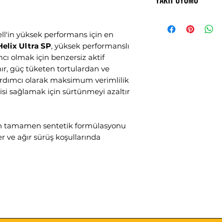
YAKIT UYUMU
Low Saps
CAT - Kataliti
Benzinli Araç
Dizel Araç
ll'in yüksek performans için en
Helix Ultra SP
, yüksek performanslı
cı olmak için benzersiz aktif
ır, güç tüketen tortulardan ve
dımcı olarak maksimum verimlilik
isi sağlamak için sürtünmeyi azaltır
nin tamamen sentetik formülasyonu
er ve ağır sürüş koşullarında
ra SP 0W-20 Shell'in en gelişmiş
kullanır. benzinli motor egzoz
teknoloji ve dizel partikül filtrelerini
Shell Helix Ultra SP 0W-20 benzinli
l motorlar ve lpg yakıtla çalışan