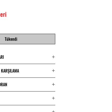
İndirimli
eri
Fiyat
Tükendi
ARI
E KARŞILAMA
S0-2AE
 ORAN
tikül Filte Uyumlu