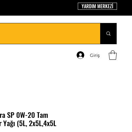
YARDIM MERKEZİ
Giriş
ltra SP 0W-20 Tam
 Yağı (5L, 2x5L,4x5L