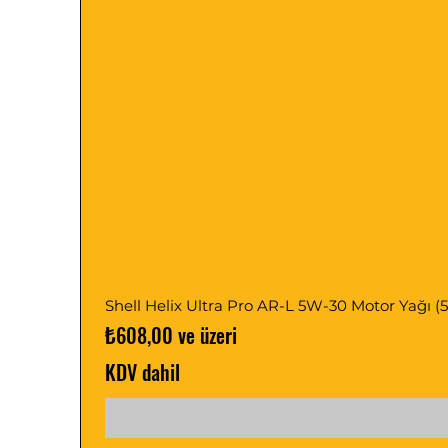
Shell Helix Ultra Pro AR-L 5W-30 Motor Yağı (5, 1
İndirimli Fiyat
₺608,00
ve üzeri
KDV dahil