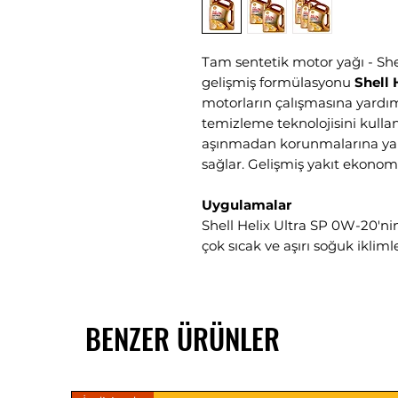
Tam sentetik motor yağı - She
gelişmiş formülasyonu
Shell 
motorların çalışmasına yardım
temizleme teknolojisini kullan
aşınmadan korunmalarına yar
sağlar. Gelişmiş yakıt ekonom
Uygulamalar
Shell Helix Ultra SP 0W-20'
çok sıcak ve aşırı soğuk ikliml
maksimum koruma sağlar. Ult
emisyon uyumlu özelliklerini 
katalizörlerine yardımcı olacak 
BENZER ÜRÜNLER
temiz tutar ve külden korur.·
motorlar, partikül filtreli dize
araçlarda kullanılabilir.