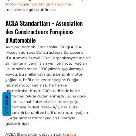
'
Motor Yağlarında API Sınıflandırması
' 
makalemize göz atabilirsiniz.
ACEA Standartları - 
Association 
des Constructeurs Europèens 
d’Automobile
Avrupa Otomobil İmalatçıları Birliği ACEA 
(Association des Constructeurs Europèens 
d’Automobile),eski CCMC organizasyonuna ait 
sınıflamanın yerini alan yeni bir motor yağları 
kalite sınıflamasını 1996 yılında uygulamaya 
koydu. Bu sınıflamaya göre benzinli motor 
yağları A, hafif dizel motor yağları B, ağır 
hizmet motor yağları E, harfleri ile 
gösterilmişti. Kasım 2004 tarihinde kalite 
sınıflaması tekrar düzenlenmiştir. Buna göre 
YORUMLAR
benzinli ve hafif hizmet dizel motor yağı 
sınıflamaları birleştirilerek A/B, özel filtre 
donanımlı benzinli ve hafif dizel motor yağlan 
C, Ağır hizmet motor yağları E harfiyle 
gösterilmiştir.
ACEA Standartları detayları için 
buraya 