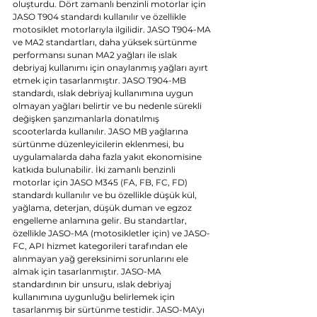
oluşturdu. Dört zamanlı benzinli motorlar için 
JASO T904 standardı kullanılır ve özellikle 
motosiklet motorlarıyla ilgilidir. JASO T904-MA 
ve MA2 standartları, daha yüksek sürtünme 
performansı sunan MA2 yağları ile ıslak 
debriyaj kullanımı için onaylanmış yağları ayırt 
etmek için tasarlanmıştır. JASO T904-MB 
standardı, ıslak debriyaj kullanımına uygun 
olmayan yağları belirtir ve bu nedenle sürekli 
değişken şanzımanlarla donatılmış 
scooterlarda kullanılır. JASO MB yağlarına 
sürtünme düzenleyicilerin eklenmesi, bu 
uygulamalarda daha fazla yakıt ekonomisine 
katkıda bulunabilir. İki zamanlı benzinli 
motorlar için JASO M345 (FA, FB, FC, FD) 
standardı kullanılır ve bu özellikle düşük kül, 
yağlama, deterjan, düşük duman ve egzoz 
engelleme anlamına gelir. Bu standartlar, 
özellikle JASO-MA (motosikletler için) ve JASO-
FC, API hizmet kategorileri tarafından ele 
alınmayan yağ gereksinimi sorunlarını ele 
almak için tasarlanmıştır. JASO-MA 
standardının bir unsuru, ıslak debriyaj 
kullanımına uygunluğu belirlemek için 
tasarlanmış bir sürtünme testidir. JASO-MA'yı 