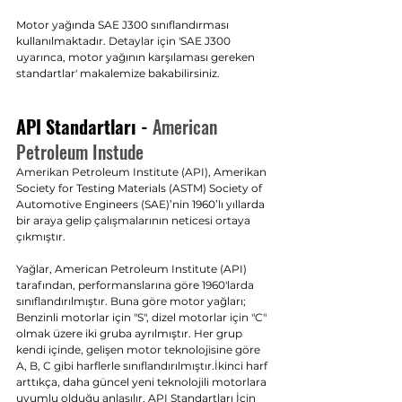
Motor yağında SAE J300 sınıflandırması 
kullanılmaktadır. Detaylar için 'SAE J300 
uyarınca, motor yağının karşılaması gereken 
standartlar' makalemize bakabilirsiniz.
API Standartları - 
American 
Petroleum Instude
Amerikan Petroleum Institute (API), Amerikan 
Society for Testing Materials (ASTM) Society of
Automotive Engineers (SAE)’nin 1960’lı yıllarda 
bir araya gelip çalışmalarının neticesi ortaya
çıkmıştır. 
Yağlar, American Petroleum Institute (API) 
tarafından, performanslarına göre 1960'larda 
sınıflandırılmıştır. Buna göre motor yağları; 
Benzinli motorlar için "S", dizel motorlar için "C" 
olmak üzere iki gruba ayrılmıştır. Her grup 
kendi içinde, gelişen motor teknolojisine göre 
A, B, C gibi harflerle sınıflandırılmıştır.İkinci harf 
arttıkça, daha güncel yeni teknolojili motorlara 
uyumlu olduğu anlaşılır. API Standartları İçin 