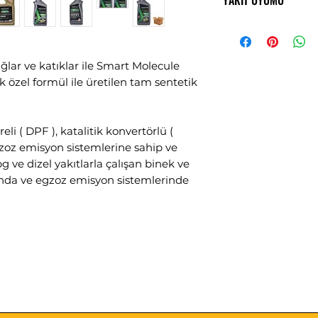
YAKIT UYUMU
FORD WSS-M2
Low Saps
FİAT 9.55535-DS
CAT - Kataliti
Benzinli Araç
GM DEXOS II
Lpgli Araç
PSA B71 2290
Dizel Araç
ağlar ve katıklar ile Smart Molecule
özel formül ile üretilen tam sentetik
treli ( DPF ), katalitik konvertörlü (
gzoz emisyon sistemlerine sahip ve
g ve dizel yakıtlarla çalışan binek ve
arında ve egzoz emisyon sistemlerinde
tık yağı toprağa, suya, kanalizasyona
ağzı sıkı kapatılmış bir şekilde en
kezine ücretsiz teslim edebilirsiniz.
 tutunuz.
erformans
: