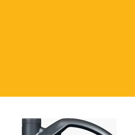
4 MB 229.31 / 229.51 / 229.52 WV
FORD WSS-M2C950-A FİAT 9.55535-
71 2290