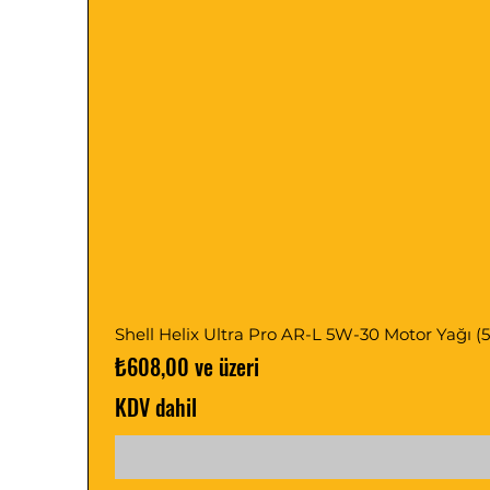
Shell Helix Ultra Pro AR-L 5W-30 Motor Yağı (5, 1
İndirimli Fiyat
₺608,00
ve üzeri
KDV dahil