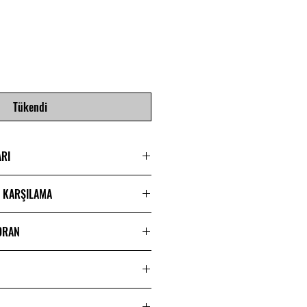
at
Tükendi
ARI
E KARŞILAMA
 ORAN
tikül Filte Uyumlu