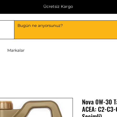
Ücretsiz Kargo
Markalar
Nova 0W-30 Ta
ACEA: C2-C3-C4
Seçimli)