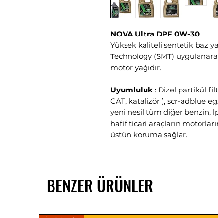
NOVA Ultra DPF 0W-30
Yüksek kaliteli sentetik baz y
Technology (SMT) uygulanarak 
motor yağıdır.
Uyumluluk
: Dizel partikül fil
CAT, katalizör ), scr-adblue e
yeni nesil tüm diğer benzin, lp
hafif ticari araçların motorl
üstün koruma sağlar.
Daha temiz bir çevre için
: A
ve çöpe dökmeyiniz. Atık yağı 
BENZER ÜRÜNLER
yakınınızdaki atık toplama mer
Atık yağları çocuklardan uzak
Uyumluluklar / Onaylar / P