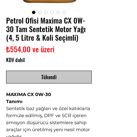
Petrol Ofisi Maxima CX 0W-
30 Tam Sentetik Motor Yağı
(4, 5 Litre & Koli Seçimli)
İndirimli
₺554,00
ve üzeri
Fiyat
KDV dahil
Tükendi
MAXIMA CX 0W-30
Tanımı
Sentetik baz yağları ve özel katıklarla
formüle edilmiş, DPF ve SCR içeren
emisyon düşürücü sistemlere sahip
araçlar için üretilmiş yeni nesil motor
yağıdır.