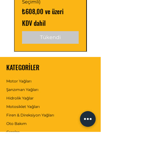
Seçimli)
Seçimli)
İndirimli Fiyat
İndirimli Fiyat
₺608,00
ve üzeri
₺488,00
KDV dahil
KDV dahil
Tükendi
KATEGORİLER
Motor Yağları
Şanzıman Yağları
Hidrolik Yağlar
Motosiklet Yağları
Firen & Direksiyon Yağları
Oto Bakım
Gresler
Antifrizler