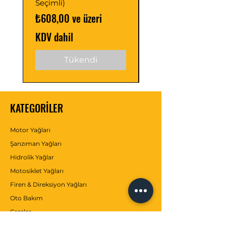
Seçimli)
Seçimli)
İndirimli Fiyat
İndirimli Fiyat
₺608,00
ve üzeri
₺488,00
KDV dahil
KDV dahil
Tükendi
KATEGORİLER
Motor Yağları
Şanzıman Yağları
Hidrolik Yağlar
Motosiklet Yağları
Firen & Direksiyon Yağları
Oto Bakım
Gresler
Antifrizler