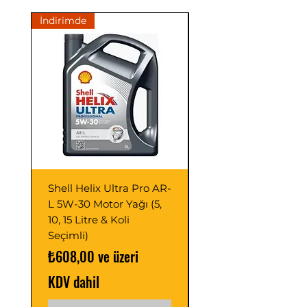
İndirimde
İndirimde
Shell Helix Ultra Pro AR-
Opet Fullmax C3 5
L 5W-30 Motor Yağı (5,
Motor Yağı 4 Litre 
10, 15 Litre & Koli
C2/C3 (Adet ve Pak
Seçimli)
Seçimli)
İndirimli Fiyat
İndirimli Fiyat
₺608,00
ve üzeri
₺488,00
KDV dahil
KDV dahil