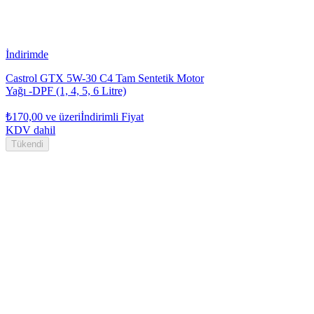
İndirimde
Castrol GTX 5W-30 C4 Tam Sentetik Motor
Yağı -DPF (1, 4, 5, 6 Litre)
₺170,00
ve üzeri
İndirimli Fiyat
KDV dahil
Tükendi