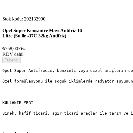
Stok kodu: 292132990
Opet Super Konsantre Mavi Antifriz 16
Litre (Su ile -37C 32kg Antifriz)
₺758,00
Fiyat
KDV dahil
Tükendi
Opet Super Antifreeze, benzinli veya dizel araçların so
Özel formülasyonu ile soğuk iklimlerde radyatör suyunun
KULLANIM YERİ
Binek, hafif ticari, ağır ticari araçlar ile tarım ve i