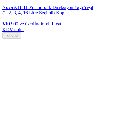
Nova ATF HDY Hidrolik Direksiyon Yağı Yeşil
(1, 2, 3, 4, 16 Litre Seçimli) Kop
₺103,00
ve üzeri
İndirimli Fiyat
KDV dahil
Tükendi