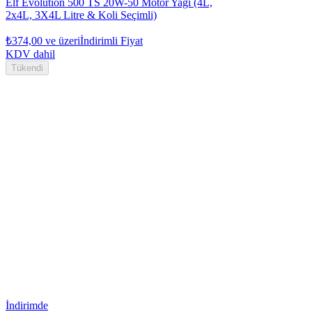
Elf Evolution 500 TS 20W-50 Motor Yağı (4L,
2x4L, 3X4L Litre & Koli Seçimli)
₺374,00
ve üzeri
İndirimli Fiyat
KDV dahil
Tükendi
İndirimde