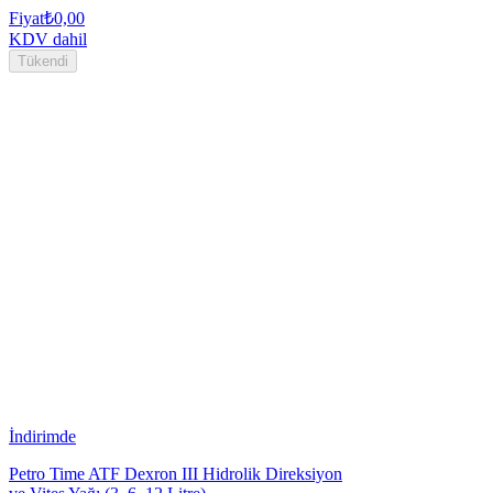
Fiyat
₺0,00
KDV dahil
Tükendi
İndirimde
Petro Time ATF Dexron III Hidrolik Direksiyon