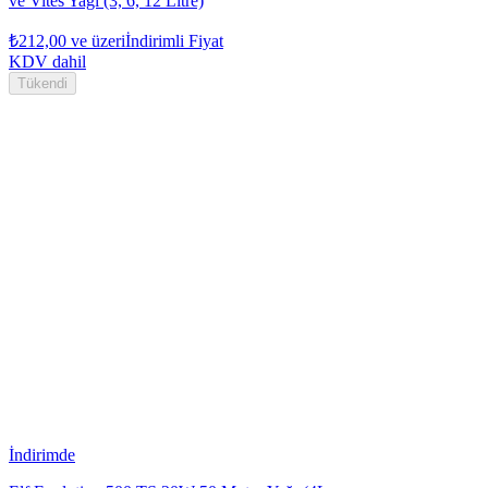
ve Vites Yağı (3, 6, 12 Litre)
₺212,00
ve üzeri
İndirimli Fiyat
KDV dahil
Tükendi
İndirimde