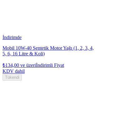
İndirimde
Mobil 10W-40 Sentetik Motor Yağı (1, 2, 3, 4,
5, 6, 16 Litre & Koli)
₺134,00
ve üzeri
İndirimli Fiyat
KDV dahil
Tükendi