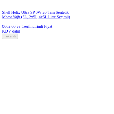
Shell Helix Ultra SP 0W-20 Tam Sentetik
Motor Yağı (5L, 2x5L,4x5L Litre Seçimli)
₺662,00
ve üzeri
İndirimli Fiyat
KDV dahil
Tükendi