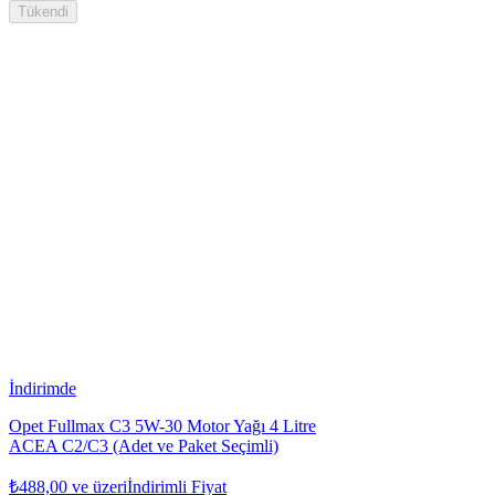
Tükendi
İndirimde
Opet Fullmax C3 5W-30 Motor Yağı 4 Litre
ACEA C2/C3 (Adet ve Paket Seçimli)
₺488,00
ve üzeri
İndirimli Fiyat