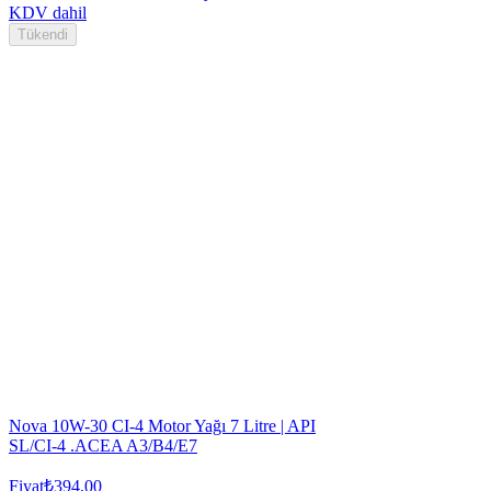
KDV dahil
Tükendi
Nova 10W-30 CI-4 Motor Yağı 7 Litre | API
SL/CI-4 .ACEA A3/B4/E7
Fiyat
₺394,00