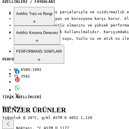
ÖZELLİKLERİ / FAYDALARI
Tüm soğutma sistemi parçalarıyla ve sızdırmazlık e
Antifriz Türü ve Rengi
Soğutma sistemini pas ve korozyona karşı korur. El
sisteminin uzun ömürlü olmasını ve yüksek performa
Su ile karıştırılarak kullanılmalıdır. Karışımdaki
Inorganik (Organik Olmayan) Mavi
Antifriz Koruma Derecesi
Antifriz
Aşırı sert su, deniz suyu, tuzlu su ve atık su ile
Konsantre antifrizdir. Su ile karıştırılarak
PERFORMANS SINIFLARI
derece elde edilir.
PERFORMANSLAR
BS 6580:1992
%50 Opet Super Antifreeze+%50
BS 6580:1992
TS 3582
Su karışımı -37 derece
TS 3582
%33 Opet Super Antifreeze+%67
Su karışımı -17 derece
TİPİK ÖZELLİKLERİ
Renk Mavi
BENZER ÜRÜNLER
Yoğunluk @ 20°C, g/ml ASTM D 4052 1,120
Donma Noktası, °C ASTM D 1177