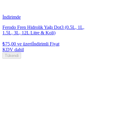
İndirimde
Ferodo Fren Hidrolik Yağı Dot3 (0.5L, 1L,
1.5L, 3L, 12L Litre & Koli)
₺75,00
ve üzeri
İndirimli Fiyat
KDV dahil
Tükendi