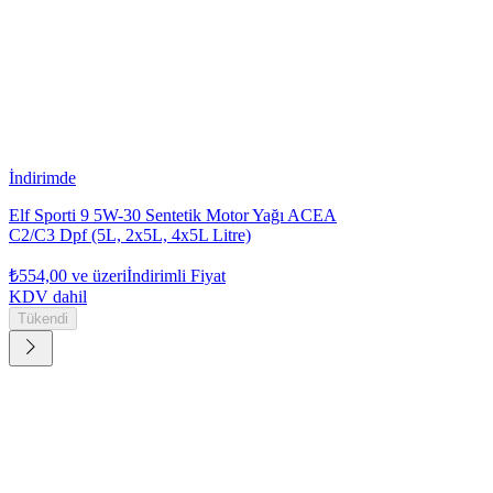
İndirimde
Elf Sporti 9 5W-30 Sentetik Motor Yağı ACEA
C2/C3 Dpf (5L, 2x5L, 4x5L Litre)
₺554,00
ve üzeri
İndirimli Fiyat
KDV dahil
Tükendi