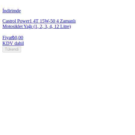
İndirimde
Castrol Power1 4T 15W-50 4 Zamanlı
Motosiklet Yağı (1, 2, 3, 4, 12 Litre)
Fiyat
₺0,00
KDV dahil
Tükendi