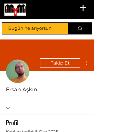
Diğer Eylemler
Takip Et
Ersan Aşkın
Profil
Katılım tarihi: 8 Oca 2025