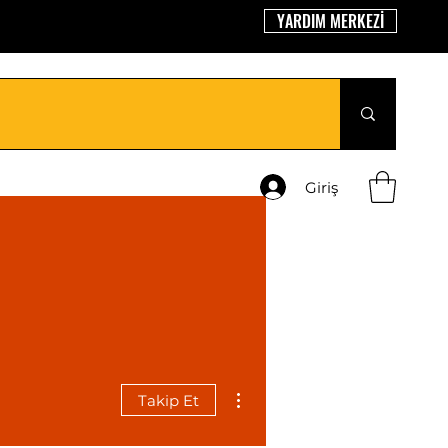
YARDIM MERKEZİ
Giriş
Diğer Eylemler
Takip Et