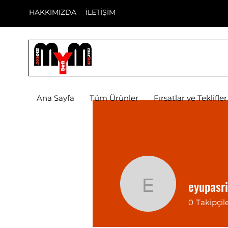
HAKKIMIZDA
İLETİŞİM
Ana Sayfa
Tüm Ürünler
Fırsatlar ve Teklifler
eyupasri
eyupasri
0
Takipçil