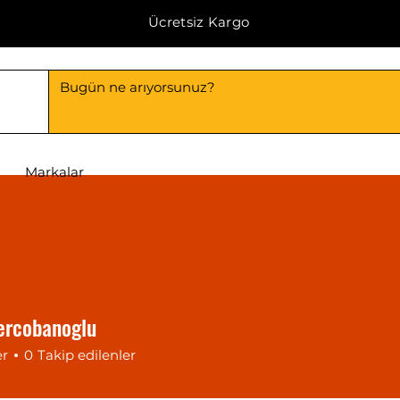
Ücretsiz Kargo
Markalar
rcobanoglu
er
0
Takip edilenler