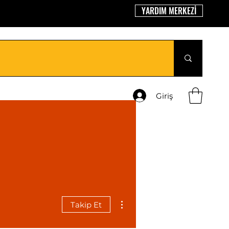
YARDIM MERKEZİ
Giriş
Diğer Eylemler
Takip Et