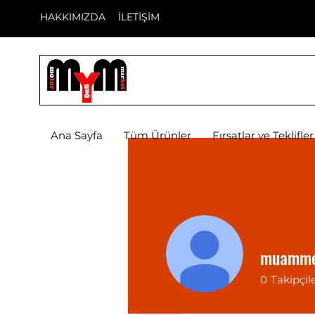
HAKKIMIZDA
İLETİŞİM
Ana Sayfa
Tüm Ürünler
Fırsatlar ve Teklifler
muamme
0
Takipçil