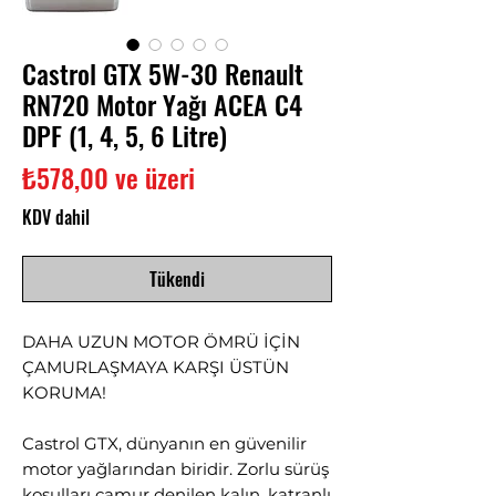
Castrol GTX 5W-30 Renault
RN720 Motor Yağı ACEA C4
DPF (1, 4, 5, 6 Litre)
İndirimli
₺578,00
ve üzeri
Fiyat
KDV dahil
Tükendi
DAHA UZUN MOTOR ÖMRÜ İÇİN
ÇAMURLAŞMAYA KARŞI ÜSTÜN
KORUMA!
Castrol GTX, dünyanın en güvenilir
motor yağlarından biridir. Zorlu sürüş
koşulları çamur denilen kalın, katranlı