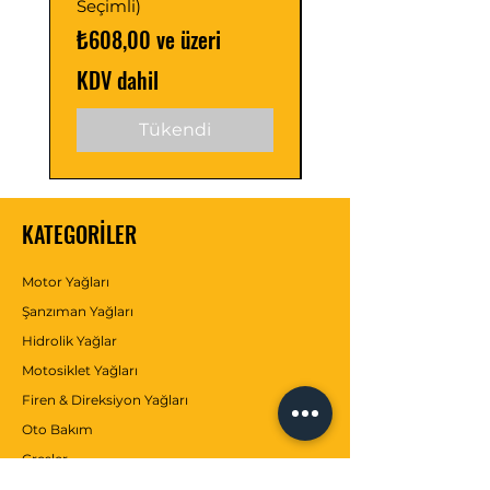
Seçimli)
Seçimli)
İndirimli Fiyat
İndirimli Fiyat
₺608,00
ve üzeri
₺488,00
KDV dahil
KDV dahil
Tükendi
KATEGORİLER
Motor Yağları
Şanzıman Yağları
Hidrolik Yağlar
Motosiklet Yağları
Firen & Direksiyon Yağları
Oto Bakım
Gresler
Antifrizler