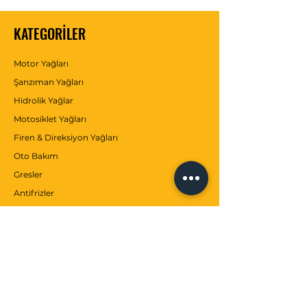
azaltır.
KATEGORİLER
Katalizör donanımlı motorların
gereksinimlerine uygundur.
Motor Yağları
ONAY VE SPESİFİKASYONLAR:
Şanzıman Yağları
API SN
Hidrolik Yağlar
JASO MA-2
Motosiklet Yağları
Firen & Direksiyon Yağları
TÜR
Yarı Sentetik
Oto Bakım
Gresler
Antifrizler
Katkılar
MÜŞTERİ SERVİSİ
İletişim
Hizmetler