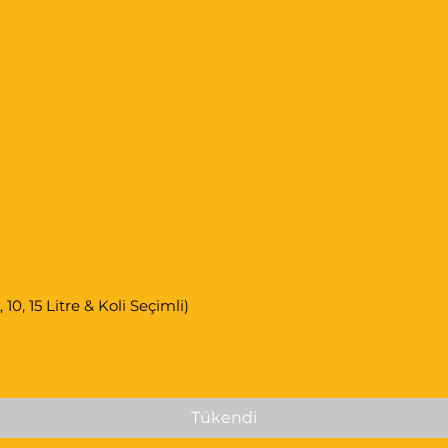
 getirir.
re dişli kutusuna 1 kutu Gear Flued
nını uzatarak, kaybolan zamandan
ını azaltır.
üksek ısı, kullanılan yağın koruma
 kullanılan yağı oksidize eder.
uşabilir. Boron CLS Bond, bir yandan
0, 15 Litre & Koli Seçimli)
leşik karbon, cila ve tortuya karşı
a operasyon sıcaklıklarını azaltır ve
rır. Borik Oksid kaplama ısıdan
.
Tükendi