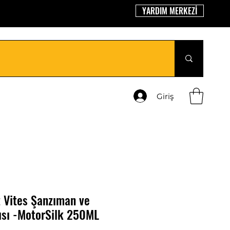
YARDIM MERKEZİ
Giriş
z Vites Şanzıman ve
kısı -MotorSilk 250ML