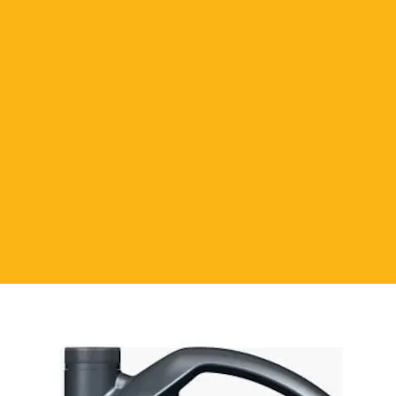
eğiştirmeyi düzenler.
a ısı transferini düzenler.
ni engeller.
ED'İN SAĞLADIKLARI:
alışmaları bertaraf eder.
çalışma sağlar.
nma oranını korur.
 vernik birikimini bertaraf eder.
n engellediği tutuşma problemini
iği ve yağlama sonucu + % 5 yakıt
300’den daha az sayıya azaltılır.
yakıt sisteminde, daha yüksek aksam
üyük yüzey yağlaması mevcut olup,
a bozulmasını bertaraf eder.