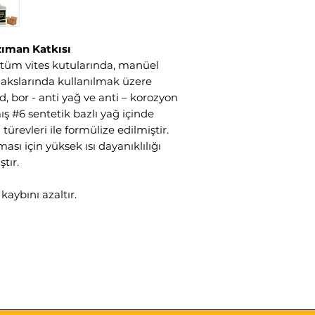
zıman Katkısı
, tüm vites kutularında, manüel
akslarında kullanılmak üzere
d, bor - anti yağ ve anti – korozyon
 #6 sentetik bazlı yağ içinde
 türevleri ile formülize edilmiştir.
ası için yüksek ısı dayanıklılığı
tır.
aybını azaltır.
erde daha az sürtünmeyi sağlar.
ksek derecede yüklenmiş takviye
ları, viteslerdeki kaynama ve
.
masını minimize eder.