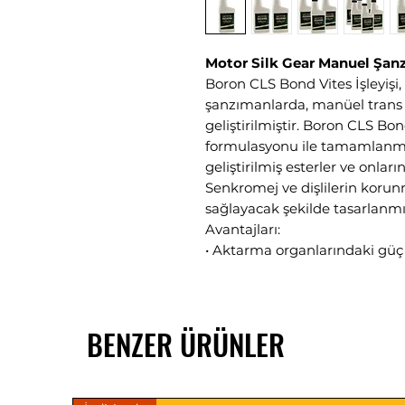
Motor Silk Gear Manuel Şan
Boron CLS Bond Vites İşleyişi
şanzımanlarda, manüel trans 
geliştirilmiştir. Boron CLS Bon
formulasyonu ile tamamlanmış
geliştirilmiş esterler ve onların
Senkromej ve dişlilerin korunm
sağlayacak şekilde tasarlanmış
Avantajları:
• Aktarma organlarındaki güç k
• Mil yataklarındaki ve dişlil
• Şanzıman dişlilerinde ve yü
viteslerindeki yüksek vuruntu
BENZER ÜRÜNLER
aşınmaları önler.
• Diş aşınmasını azaltır.
• Darbe yüklerini absorbe eder
• Oksidasyonu ve yüzey bozul