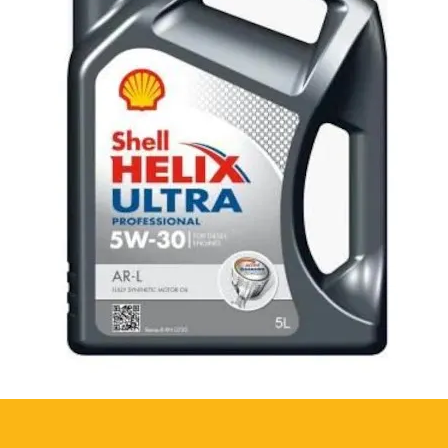
ünü tekerleklere kayıpsız iletmeyi
tır.
a daha az güç kaybı için daha iyi
arı:
ürtünmesini azaltır.
en elemanların ve onların karşılıkları
e vites kutusunun dışına ısı
arda aşınmayı azaltır.
ağın ömrünü uzatır.
ı artırır.
arçaları içermez.
 ve vites yüzeylerinden sert, kaygan