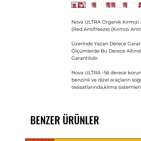
Nova ULTRA Organik Kırmızı A
(Red Antifreeze) (Kırmızı Antif
Üzerinde Yazan Derece Garan
Ölçümlerde Bu Derece Altında 
Garantilidir.
Nova ULTRA -56 derece koruma
benzinli ve dizel araçların so
tesisatlarında,klima sisteml
mevsim kullanılabilen mono eti
maddelerinin birleşimiyle geli
önleyici bir soğutma sıvısıd
BENZER ÜRÜNLER
düşürerek soğuk iklimlerde s
iklim koşullarında kaynama no
yükselmesine ve radyatör su
Yıl boyunca dört iklimde ve 