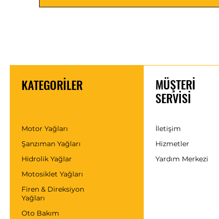
vasıtalar motorlarında donma,
antifrizler kullanılmaktadır.G
aylarında otomobillerimizin k
aslında sadece kış mevsiminde d
Üstelik yüksek çalışma sıcak
motorlarında, özellikle yaz d
önemini arttırmaktadır. Sıcak 
oranının öngörülenden daha
MÜŞTERİ
KATEGORİLER
soğutma sıvısının kaynama sı
SERVİSİ
motorun hararet yapma ihtima
Motor Yağları
İletişim
Şanzıman Yağları
Hizmetler
Hidrolik Yağlar
Yardım Merkezi
Motosiklet Yağları
Firen & Direksiyon
Yağları
Oto Bakım