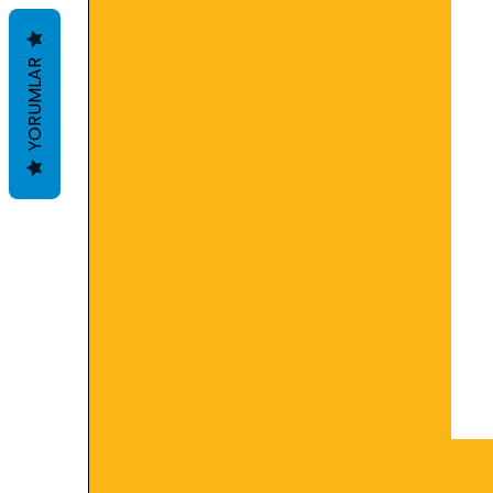
tabakaların oluşumunu enge
• Sirkülasyon pompasının veri
• Pas ve kireçlenmeye karşı ek
YORUMLAR
• Alüminyum radyatörlerin pa
• Soğuk iklimlerde genleşme
hasarların oluşumuna engel 
• Soğutma sisteminde korozy
.
Spesifikasyonlar
TS 3582 ve BS 6580 spesifikasy
İstenilen derecede bir koruma
Radyatör ve radyatör hortuml
buralarda bulunan su miktarı 
Radyatör altından tıpayı açar
radyatörün devamındaki hortu
dikkate almalısınız.
Antifriz derecesi nasıl ölçülür 
Eski tip antifriz üretim tekno