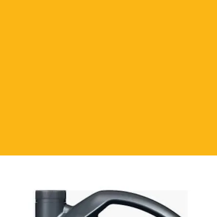
ak maksimum performans gösterir.
n direkt kullanıma uygundur.
arkasındaki tablodaki karışım oranları
u tercih edilmelidir, sert sulardan
, -56 derece koruma sağlar
la uyumlu çalışır ve sızıntıları önler.
mlara zarar vermez.
rinde kullanılan plastik ve kauçuk
şumunu engelleyerek soğutma
 ve motorun yüksek performanslı
 ısı transferini önleyerek zararlı