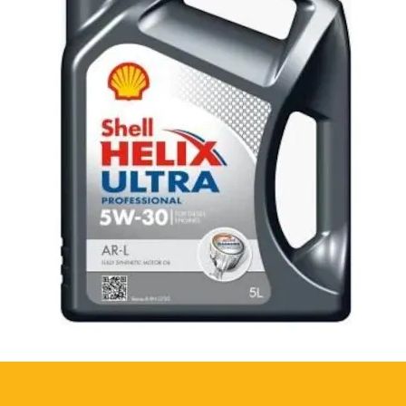
ller.
mli çalışmasını sağlar.
stra katıklar içerir.
rçalarıyla uyumluluk gösterir.
den kaynaklanan çatlama ve diğer
olur.
on ve köpüklenmeyi önler.
onlarını karşılar.
 sağlamak için:
arındaki tüm su boşaltılmalı veya
dikkate alınmalıdır.
ak mevcut suyu boşaltsanız bile
mlarda bir miktar su kalabileceğini
?
lojisinde yoğunluğu yüksek katkılar