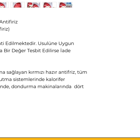
ntifiriz
iriz)
ti Edilmektedir. Usulüne Uygun
Bir Değer Tesbit Edilirse İade
 sağlayan kırmızı hazır antifriz, tüm
ğutma sistemlerinde kalorifer
erinde, dondurma makinalarında dört
len glikol esaslı ve özel katkı
ştirilmiş üstün özellikli donmayı
ır. Soğutma suyunun donma noktasını
istemin donmasını engellerken, sıcak
ktasını artırarak hararetin
yunun kaynamasına engel olmaktadır.
tüm yol koşulunda motorda