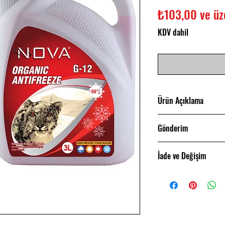
₺103,00
ve üz
KDV dahil
Ürün Açıklama
Fiyat performans 
Gönderim
Siparişlerinizin g
İade ve Değişim
Sendeo Kargo ile 
yetişmeyen sipariş
Satın almış olduğ
iade edebilir ya da