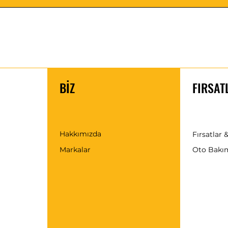
 aşırı hararet ve korozyona karşı
enellikle halk arasında sadece kış
oruyucusu olarak bilinen antifriz
eğil yılın 12 ayı kullanılmalıdır.
lıklarına ulaşan günümüz
öneminde de antifriz kullanımı giderek
yaz aylarında karışımındaki antifriz
 düşük olması durumunda ise motor
BİZ
FIRSAT
caklığı da düşük olacağından
li yükselir.
Hakkımızda
Fırsatlar &
Markalar
Oto Bakı