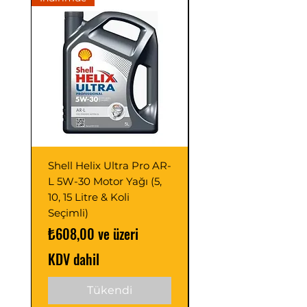
Shell Helix Ultra Pro AR-
Opet Fullmax C3 5
L 5W-30 Motor Yağı (5,
Motor Yağı 4 Litre 
10, 15 Litre & Koli
C2/C3 (Adet ve Pak
Seçimli)
Seçimli)
İndirimli Fiyat
İndirimli Fiyat
₺608,00
ve üzeri
₺488,00
KDV dahil
KDV dahil
Tükendi