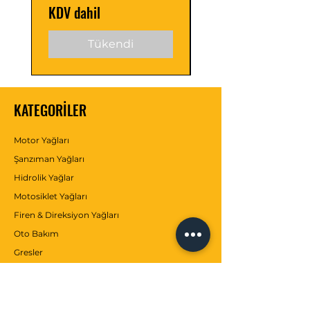
KDV dahil
KDV dahil
Tükendi
KATEGORİLER
Motor Yağları
Şanzıman Yağları
Hidrolik Yağlar
Motosiklet Yağları
Firen & Direksiyon Yağları
Oto Bakım
Gresler
Antifrizler
Katkılar