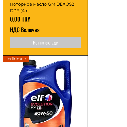
моторное масло GM DEXOS2
DPF (4 л,
Цена
0,00 TRY
НДС Включая
Нет на складе
İndirimde