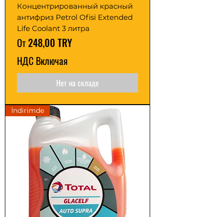
Концентрированный красный
антифриз Petrol Ofisi Extended
Life Coolant 3 литра
Цена со скидкой
От
248,00 TRY
НДС Включая
Нет на складе
İndirimde