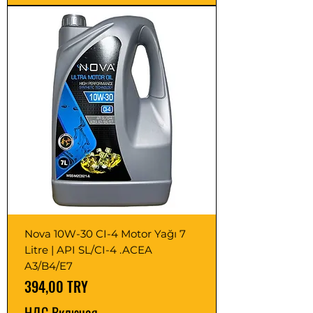
Nova 10W-30 CI-4 Motor Yağı 7
Litre | API SL/CI-4 .ACEA
A3/B4/E7
Цена
394,00 TRY
НДС Включая