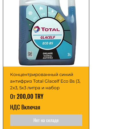
Концентрированный синий
антифриз Total Glacelf Eco Bs (3,
2x3, 5x3 литра и набор
Цена со скидкой
От
200,00 TRY
НДС Включая
Нет на складе