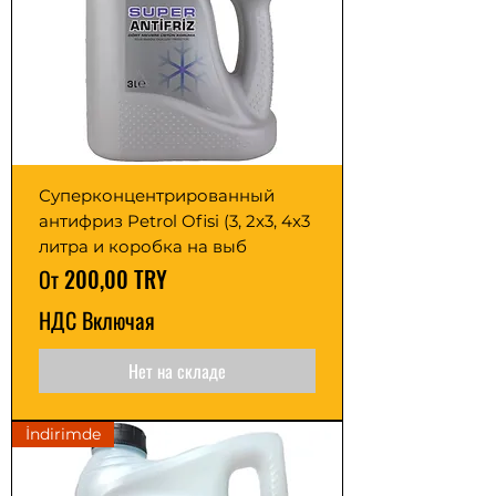
Суперконцентрированный
антифриз Petrol Ofisi (3, 2x3, 4x3
литра и коробка на выб
Цена со скидкой
От
200,00 TRY
НДС Включая
Нет на складе
İndirimde