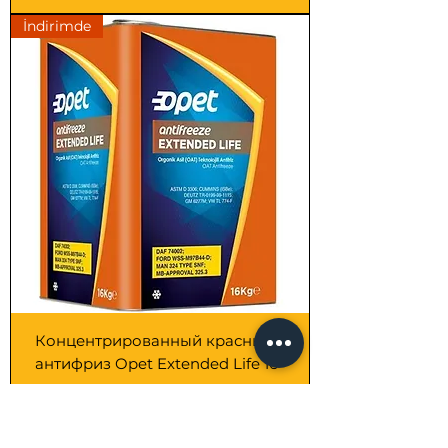
İndirimde
Концентрированный красный
антифриз Opet Extended Life 16
литров
Цена
810,00 TRY