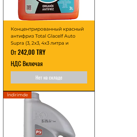
Концентрированный красный
антифриз Total Glacelf Auto
Supra (3, 2x3, 4x3 литра и
Цена со скидкой
От
242,00 TRY
НДС Включая
Нет на складе
İndirimde