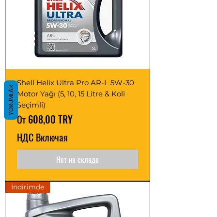
Shell Helix Ultra Pro AR-L 5W-30
YORUMLAR
Motor Yağı (5, 10, 15 Litre & Koli
Seçimli)
Цена со скидкой
От
608,00 TRY
НДС Включая
Нет на складе
İndirimde