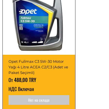
Opet Fullmax C3 5W-30 Motor
Yağı 4 Litre ACEA C2/C3 (Adet ve
Paket Seçimli)
Цена со скидкой
От
488,00 TRY
НДС Включая
Нет на складе