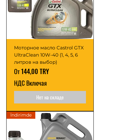
Моторное масло Castrol GTX
UltraClean 10W-40 (1, 4, 5, 6
литров на выбор)
Цена со скидкой
От
144,00 TRY
НДС Включая
Нет на складе
İndirimde