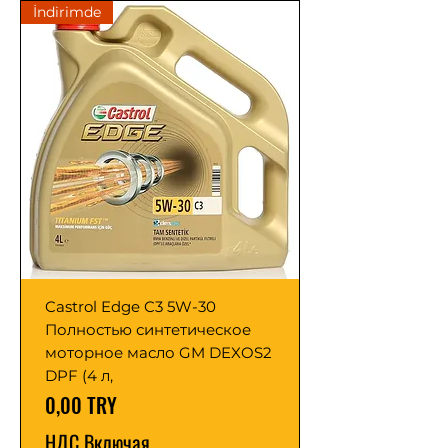
İndirimde
Castrol Edge C3 5W-30
Полностью синтетическое
моторное масло GM DEXOS2
DPF (4 л,
Цена
0,00 TRY
НДС Включая