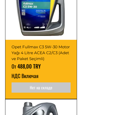
Opet Fullmax C3 5W-30 Motor
Yağı 4 Litre ACEA C2/C3 (Adet
ve Paket Seçimli)
Цена со скидкой
От
488,00 TRY
НДС Включая
Нет на складе