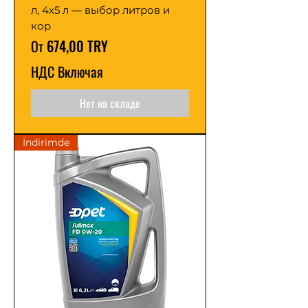
л, 4x5 л — выбор литров и
кор
Цена со скидкой
От
674,00 TRY
НДС Включая
Нет на складе
İndirimde