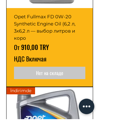
Opet Fullmax FD 0W-20
Synthetic Engine Oil (6,2 л,
3x6,2 л — выбор литров и
коро
Цена со скидкой
От
910,00 TRY
НДС Включая
Нет на складе
İndirimde