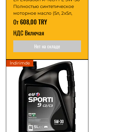
Полностью синтетическое
моторное масло (5л, 2x5л,
Цена со скидкой
От
608,00 TRY
НДС Включая
Нет на складе
İndirimde