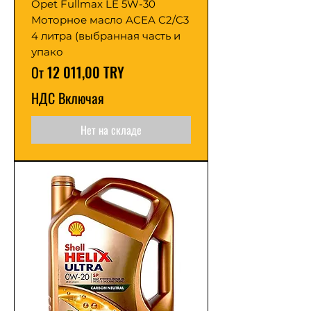
Opet Fullmax LE 5W-30
Моторное масло ACEA C2/C3
4 литра (выбранная часть и
упако
Цена со скидкой
От
12 011,00 TRY
НДС Включая
Нет на складе