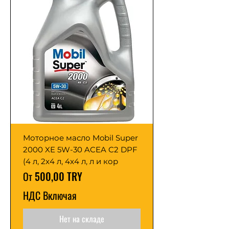
Моторное масло Mobil Super
2000 XE 5W-30 ACEA C2 DPF
(4 л, 2x4 л, 4x4 л, л и кор
Цена со скидкой
От
500,00 TRY
НДС Включая
Нет на складе