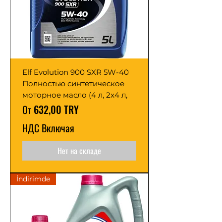
Elf Evolution 900 SXR 5W-40
Полностью синтетическое
моторное масло (4 л, 2x4 л,
Цена со скидкой
От
632,00 TRY
НДС Включая
Нет на складе
İndirimde