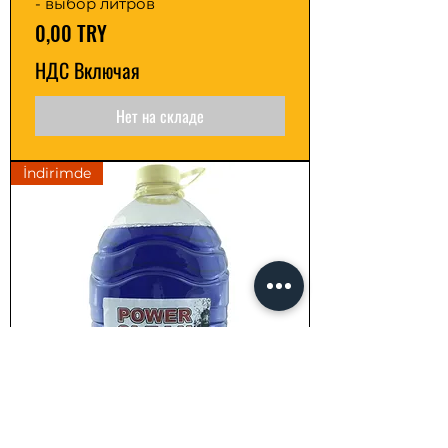
- выбор литров
Цена
0,00 TRY
НДС Включая
Нет на складе
İndirimde