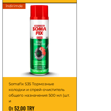
İndirimde
Somafix S35 Тормозные
колодки и спрей-очиститель
общего назначения 500 мл (шт.
и
Цена со скидкой
От
52,00 TRY