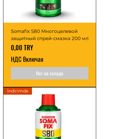
Somafix S80 Многоцелевой
защитный спрей-смазка 200 мл
Цена
0,00 TRY
НДС Включая
Нет на складе
İndirimde