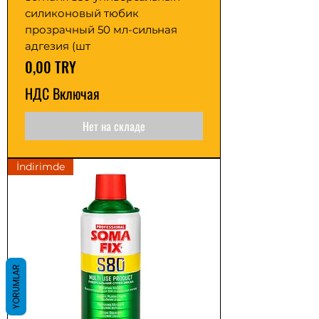
силиконовый тюбик
прозрачный 50 мл-сильная
адгезия (шт
Цена
0,00 TRY
НДС Включая
Нет на складе
İndirimde
YORUMLAR