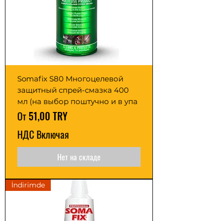
Somafix S80 Многоцелевой
защитный спрей-смазка 400
мл (на выбор поштучно и в упа
Цена со скидкой
От
51,00 TRY
НДС Включая
Нет на складе
İndirimde