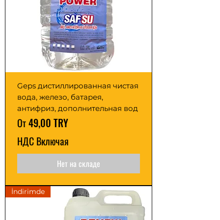
Geps дистиллированная чистая
вода, железо, батарея,
антифриз, дополнительная вод
Цена со скидкой
От
49,00 TRY
НДС Включая
Нет на складе
İndirimde