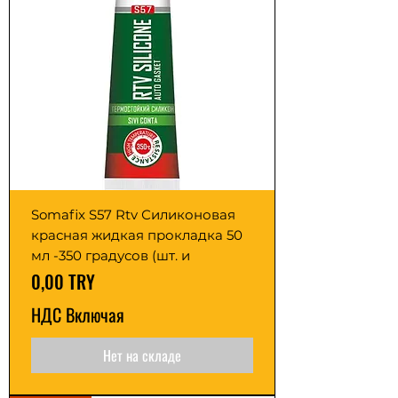
Somafix S57 Rtv Силиконовая
красная жидкая прокладка 50
мл -350 градусов (шт. и
Цена
0,00 TRY
НДС Включая
Нет на складе