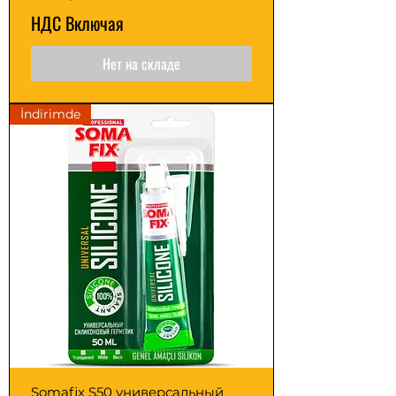
НДС Включая
Нет на складе
İndirimde
Somafix S50 универсальный