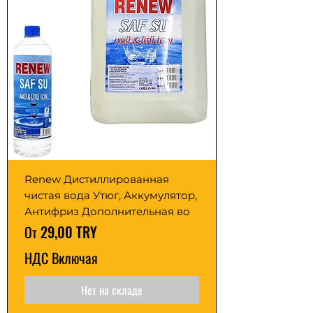
Renew Дистиллированная
чистая вода Утюг, Аккумулятор,
Антифриз Дополнительная во
Цена со скидкой
От
29,00 TRY
НДС Включая
Нет на складе