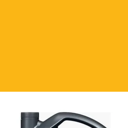
 intervals
низким содержанием серы, золы и
пной системе emission-reduction
cdeb-136d-bb-3131944-3131944-
944-3131944-3131944-3131944
стойкости к окислению оно
бованиям производителей
в замены масла. (20000 км)
огичным присадкам обеспечивает
носа .
ую чистоту двигателя благодаря
диспергирующим свойствам.