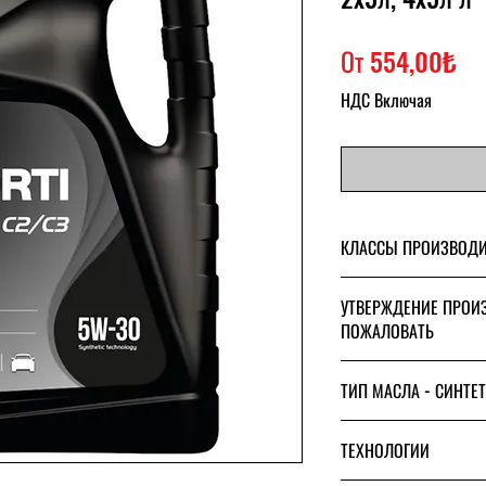
Сп
От
554,00₺
НДС Включая
КЛАССЫ ПРОИЗВОДИ
АСЕА С2
УТВЕРЖДЕНИЕ ПРОИ
АСЕА С3
ПОЖАЛОВАТЬ
встречается
ТИП МАСЛА - СИНТЕ
ГМ Дексос 2
229,52 МБ
Синтетический
ТЕХНОЛОГИИ