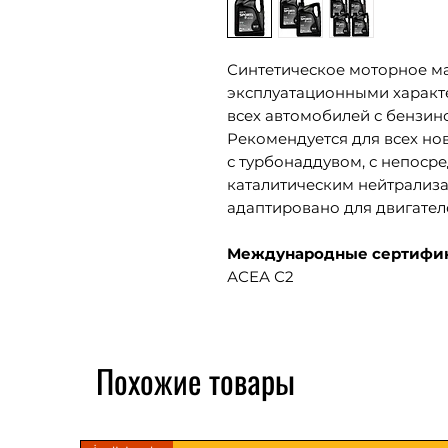
Синтетическое моторное м
эксплуатационными характ
всех автомобилей с бензин
Рекомендуется для всех но
с турбонаддувом, с непоср
каталитическим нейтрализа
адаптировано для двигател
Международные сертифи
АСЕА С2
АСЕА С3
Похожие товары
Соответствует требовани
GM Dexos 2
229,52 МБ