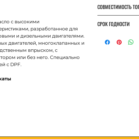
Совместим с 
СОВМЕСТИМОСТЬ ТО
фильтром DPF
Низкие соки
Бензиновый а
асло с высокими
СРОК ГОДНОСТИ
Дизельный ав
еристиками, разработанное для
5 лет
овыми и дизельными двигателями.
вых двигателей, многоклапанных и
едственным впрыском, с
тором или без него. Специально
ей с DPF.
каты
ям