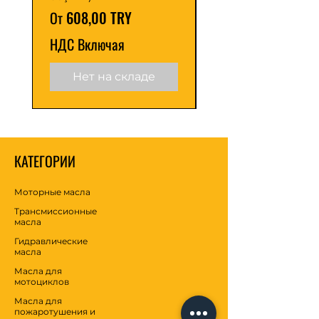
Цена со скидкой
Цена со скидкой
От
608,00 TRY
От
АПИ СЖ
API SL
НДС Включая
НДС Включая
API СМ
Серийный номер API
Нет на складе
API СН ПЛЮС
Одобрения
MB-утверждение 229.1
КАТЕГОРИИ
Моторные масла
Трансмиссионные
масла
Гидравлические
масла
Масла для
мотоциклов
Масла для
пожаротушения и