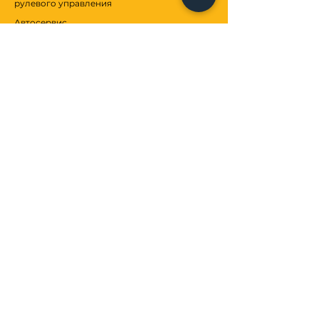
рулевого управления
Автосервис
Смазки
Антифризы
Взносы
ОБСЛУЖИВАНИЕ КЛИЕНТОВ
Коммуникация
Услуги
Центр помощи
МЫ
о нас
Бренды