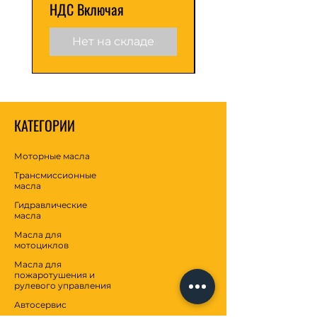
загрязнения углеводородами.
НДС Включая
НДС Включая
ВЫСТУПЛЕНИЯ
Нет на складе
Серийный номер API
ILSAC GF-5
КАТЕГОРИИ
Моторные масла
Трансмиссионные
масла
Гидравлические
масла
Масла для
мотоциклов
Масла для
пожаротушения и
рулевого управления
Автосервис