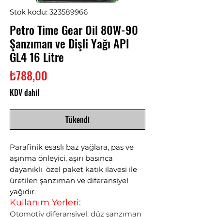
Stok kodu: 323589966
Petro Time Gear Oil 80W-90
Şanzıman ve Dişli Yağı API
GL4 16 Litre
Fiyat
₺788,00
KDV dahil
Tükendi
Parafinik esaslı baz yağlara, pas ve
aşınma önleyici, aşırı basınca
dayanıklı özel paket katık ilavesi ile
üretilen şanzıman ve diferansiyel
yağıdır.
Kullanım Yerleri:
Otomotiv diferansiyel, düz şanzıman