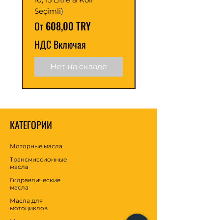
Seçimli)
Seçimli)
Цена со скидкой
Цена со скидкой
От
608,00 TRY
От
ПРОИЗВОДИТЕЛЬНОСТЬ
НДС Включая
НДС Включая
• Форд WSS-M2C952-A1
Нет на складе
КАТЕГОРИИ
Моторные масла
Трансмиссионные
масла
Гидравлические
масла
Масла для
мотоциклов