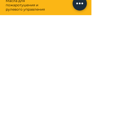
Масла для
пожаротушения и
рулевого управления
Автосервис
Смазки
Антифризы
Взносы
ОБСЛУЖИВАНИЕ КЛИЕНТОВ
Коммуникация
Услуги
Центр помощи
МЫ
о нас
Бренды