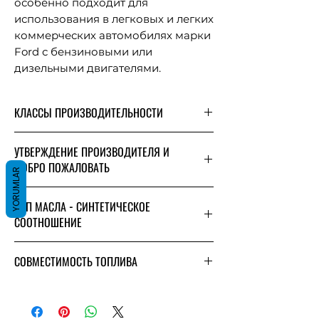
особенно подходит для
использования в легковых и легких
коммерческих автомобилях марки
Ford с бензиновыми или
дизельными двигателями.
ИСПОЛЬЗОВАТЬ PLACE
КЛАССЫ ПРОИЗВОДИТЕЛЬНОСТИ
• Рекомендуется использовать в
автомобилях Ford, для которых
требуется одобрение Ford WSS-
УТВЕРЖДЕНИЕ ПРОИЗВОДИТЕЛЯ И
ДОБРО ПОЖАЛОВАТЬ
M2C952-A1. .
YORUMLAR
Форд WSS-M2C952-A1
ОСОБЕННОСТИ /
ТИП МАСЛА - СИНТЕТИЧЕСКОЕ
ПРЕИМУЩЕСТВА
СООТНОШЕНИЕ
• Обеспечивает защиту от
абразивного износа, который
Синтетический
СОВМЕСТИМОСТЬ ТОПЛИВА
может возникнуть в
высокопроизводительных
Бензиновый автомобиль
дизельных или бензиновых
Газовый автомобиль
двигателях нового поколения при