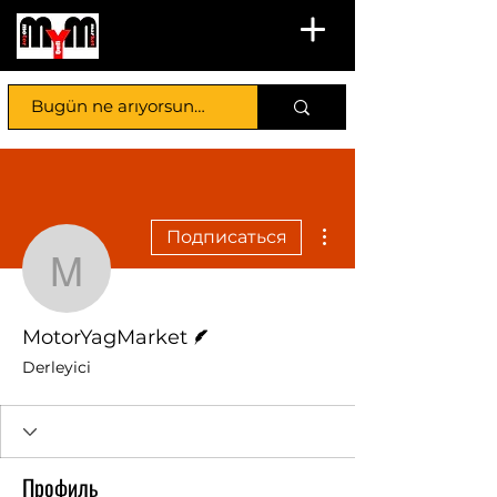
Другие действия
Подписаться
MotorYagMarket
Автор
MotorYagMarket
Derleyici
Профиль