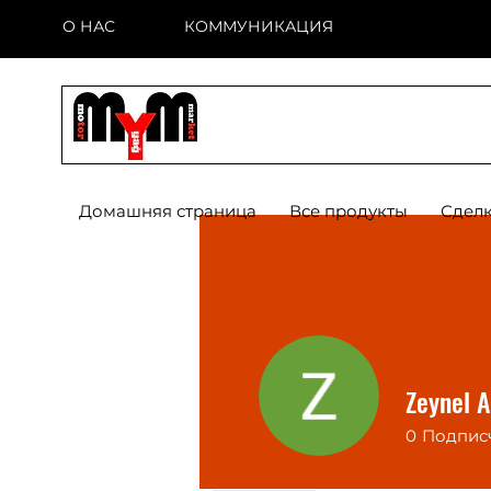
О НАС
КОММУНИКАЦИЯ
Домашняя страница
Все продукты
Сделк
Zeynel A
0
Подпис