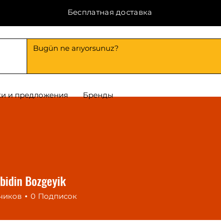
Бесплатная доставка
и и предложения
Бренды
bidin Bozgeyik
чиков
0
Подписок