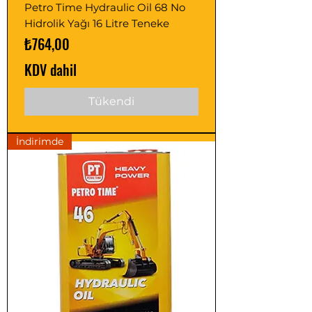
Petro Time Hydraulic Oil 68 No
Hidrolik Yağı 16 Litre Teneke
Fiyat
₺764,00
KDV dahil
Tükendi
İndirimde