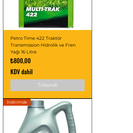
Petro Time 422 Traktör
Transmission Hidrolik ve Fren
Yağı 16 Litre
Fiyat
₺800,00
KDV dahil
Tükendi
İndirimde