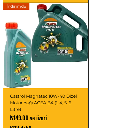
İndirimde
Castrol Magnatec 10W-40 Dizel
Motor Yağı ACEA B4 (1, 4, 5, 6
Litre)
İndirimli Fiyat
₺149,00
ve üzeri