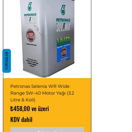
YORUMLAR
Petronas Selenia WR Wide
Range 5W-40 Motor Yağı (3.2
Litre & Koli)
İndirimli Fiyat
₺458,00
ve üzeri
KDV dahil