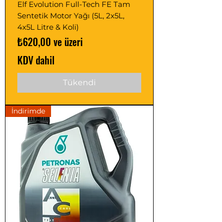
Elf Evolution Full-Tech FE Tam
Sentetik Motor Yağı (5L, 2x5L,
4x5L Litre & Koli)
İndirimli Fiyat
₺620,00
ve üzeri
KDV dahil
Tükendi
İndirimde