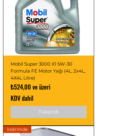
Mobil Super 3000 X1 5W-30
Formula FE Motor Yağı (4L, 2x4L,
4X4L Litre)
İndirimli Fiyat
₺524,00
ve üzeri
KDV dahil
Tükendi
İndirimde