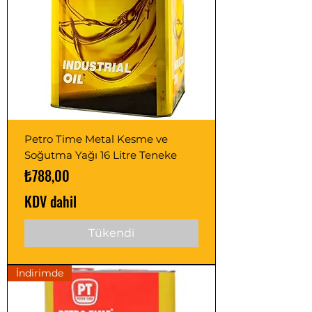
Petro Time Metal Kesme ve
Soğutma Yağı 16 Litre Teneke
Fiyat
₺788,00
KDV dahil
Tükendi
İndirimde