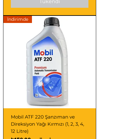
Tükendi
İndirimde
Mobil ATF 220 Şanzıman ve
Direksiyon Yağı Kırmızı (1, 2, 3, 4,
12 Litre)