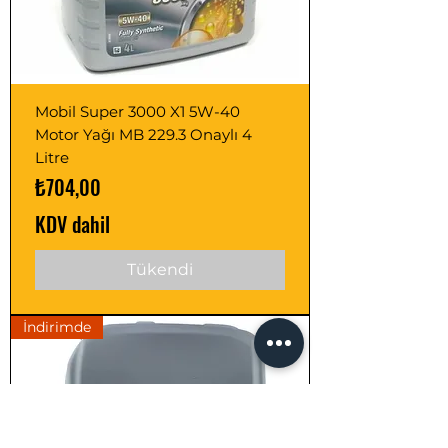
Mobil Super 3000 X1 5W-40
Motor Yağı MB 229.3 Onaylı 4
Litre
Fiyat
₺704,00
KDV dahil
Tükendi
İndirimde