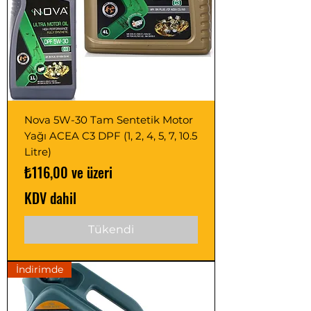
Nova 5W-30 Tam Sentetik Motor
Yağı ACEA C3 DPF (1, 2, 4, 5, 7, 10.5
Litre)
İndirimli Fiyat
₺116,00
ve üzeri
KDV dahil
Tükendi
İndirimde