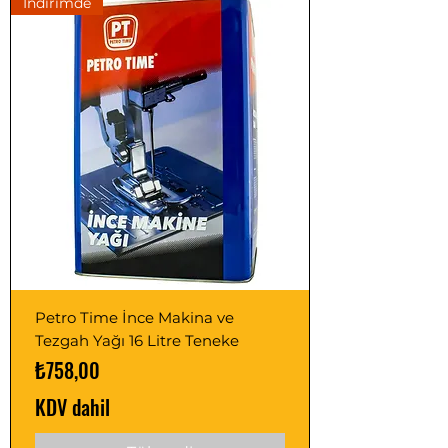
İndirimde
Petro Time İnce Makina ve
Tezgah Yağı 16 Litre Teneke
Fiyat
₺758,00
KDV dahil