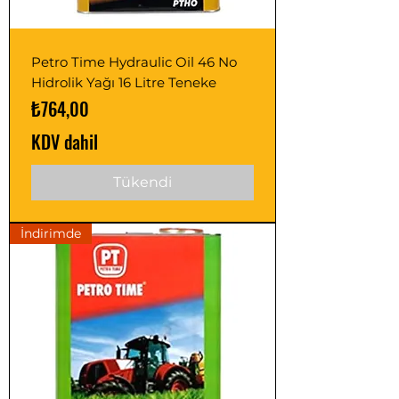
Petro Time Hydraulic Oil 46 No
Hidrolik Yağı 16 Litre Teneke
Fiyat
₺764,00
KDV dahil
Tükendi
İndirimde