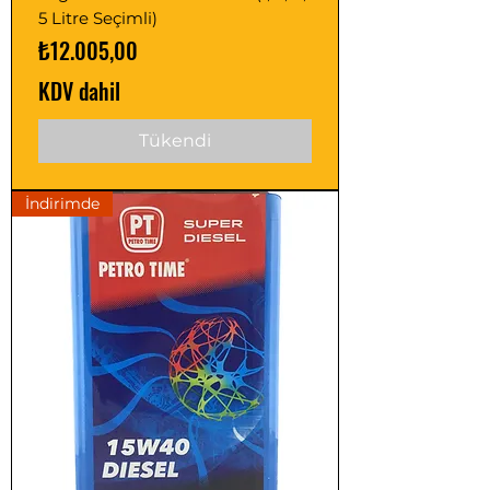
5 Litre Seçimli)
Fiyat
₺12.005,00
KDV dahil
Tükendi
İndirimde