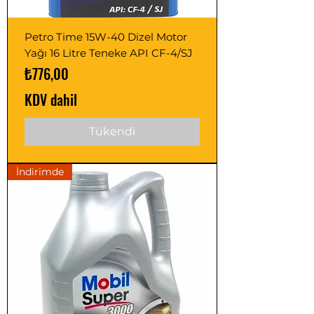
Petro Time 15W-40 Dizel Motor
Yağı 16 Litre Teneke API CF-4/SJ
Fiyat
₺776,00
KDV dahil
Tükendi
İndirimde