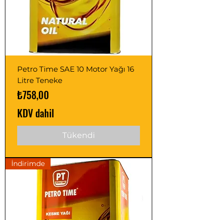
Petro Time SAE 10 Motor Yağı 16
Litre Teneke
Fiyat
₺758,00
KDV dahil
Tükendi
İndirimde