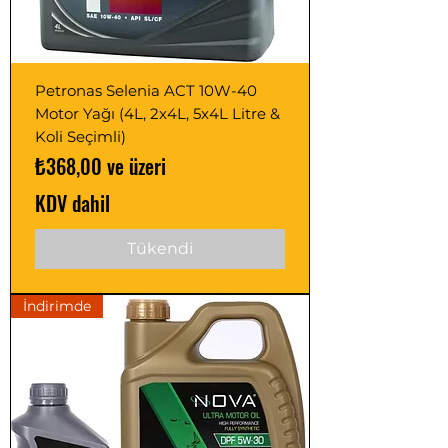
Petronas Selenia ACT 10W-40
Motor Yağı (4L, 2x4L, 5x4L Litre &
Koli Seçimli)
İndirimli Fiyat
₺368,00
ve üzeri
KDV dahil
Tükendi
İndirimde