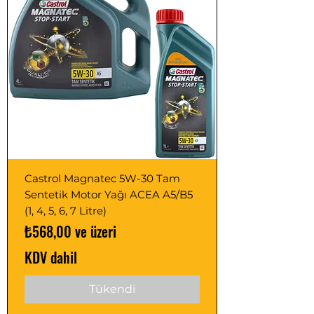
Castrol Magnatec 5W-30 Tam
Sentetik Motor Yağı ACEA A5/B5
(1, 4, 5, 6, 7 Litre)
İndirimli Fiyat
₺568,00
ve üzeri
KDV dahil
Tükendi