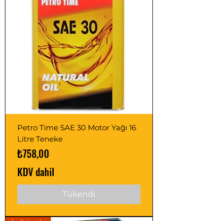
Petro Time SAE 30 Motor Yağı 16
Litre Teneke
Fiyat
₺758,00
KDV dahil
Tükendi