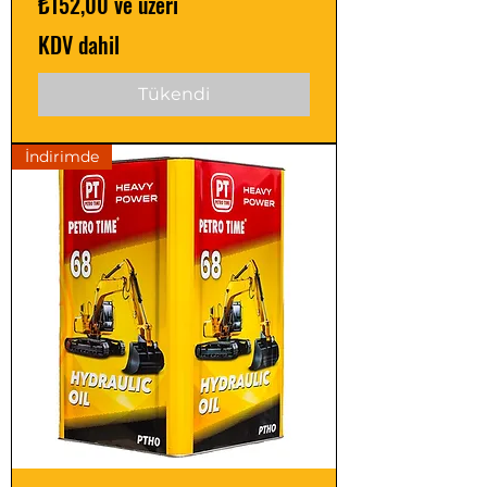
İndirimli Fiyat
₺152,00
ve üzeri
KDV dahil
Tükendi
İndirimde