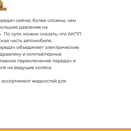
- Тойота Т, Т II, 
- Nissan Matic D
- Mitsubishi SP I
редач сейчас более сложны, чем
- Mazda ATF M-I
 большее давление на
- Субару F6, К
 По сути, можно сказать, что АКПП
- Daihatsu AMM
кая часть автомобиля.
- Масло Suzuki
ередач объединяет электрические
JWS 3317
идравлику и компьютерные
- Hyundai/Kia SP
плавное переключение передач и
- Трансмиссии
ля на ведущие колеса.
- Хонда/Акура 
- Isuzu (где тр
й ассортимент жидкостей для
рекомендуется
ий, предназначенных для защиты
Подходит для 
трансмиссии и продления срока
ступенчатых а
 этой линейки состоит из наших
передач BMW, 
4- и 5-ступен
trol Transmax, созданных по
коробках пер
chnology™, которая обеспечивает
ие передач и более
енное вождение.