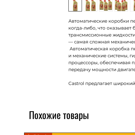
Автоматические коробки пе
когда-либо, что оказывает
трансмиссионные жидкости.
— самая сложная механичес
Автоматическая коробка п
и механические системы, г
процессоры, обеспечивая 
передачу мощности двигате
Castrol предлагает широки
автоматических трансмисс
жизненно важных деталей 
службы компонентов. Часть
Похожие товары
премиальных жидкостей Cas
технологии Smooth Drive Te
более плавное переключен
продолжительное расслабл