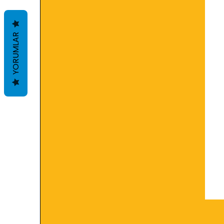
более комфортную езду в т
УТВЕРЖДЕНИЕ И СПЕЦИФ
YORUMLAR
MAN 339 Тип Z3, MAN 339 
ЗФ ТЭ-МЛ 04Д, 11Б, 14К, 16
Фольксваген 501 60
MB-утверждение 236.81
Фойт H55.6336.xx
ЯСО 1А
Где необходимо:
- Тойота Т, Т II, Т III, Т IV, WS
- Nissan Matic D, J, S
- Mitsubishi SP II, IIM, III, PA, 
- Mazda ATF M-III, MV, JWS 33
- Субару F6, Красный 1
- Daihatsu AMMIX ATF D-III M
- Масло Suzuki AT 5D06, 2384
- Hyundai/Kia SP III, SP IV
- Трансмиссии Aisin, требу