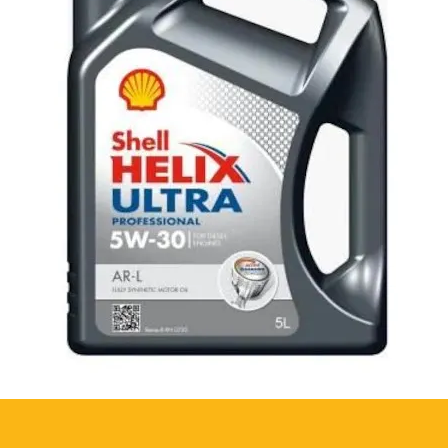
ечение длительного времени.
ИКАЦИИ:
Тип Z12, MAN 339 Тип V2,
М, 16С, 20К, 25К
J3, SP IV
17, FZ
ulti, D3-SP
K, JWS 3314, JWS 3317
ющие JWS 3309