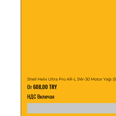
- Хонда/Акура ДВ 1/З 1
- Isuzu (где требуется Toyota
рекомендуется для использ
Подходит для использовани
коробках передач BMW, VW, A
ступенчатых автоматически
Shell Helix Ultra Pro AR-L 5W-30 Motor Yağı (5, 1
Цена со скидкой
От
608,00 TRY
НДС Включая