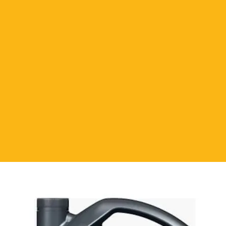
водству по эксплуатации вашего
я, что у вас есть подходящая
иссии.
стью синтетическая
ть для автоматических
ешить проблемы с переключением
коробках передач и, таким
лужбы коробки передач. Особенно
ования в легковых автомобилях и
ми и полуавтоматическими
дит для смешанных автопарков с
F, Allison, а также с пневмоциклами
 длительные интервалы замены
 и Voith AT.
ботанной технологией Smooth Drive
защиту и предлагает водителям