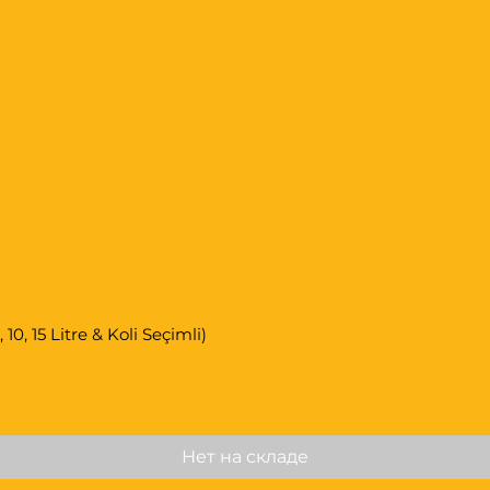
 T-IV)
ования.
я в 5-ступенчатых автоматических
udi и Jaguar, а также в 4- и 5-
х коробках передач MB.
0, 15 Litre & Koli Seçimli)
Нет на складе