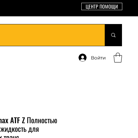
ЦЕНТР ПОМОЩИ
Войти
max ATF Z Полностью
 жидкость для
х транс