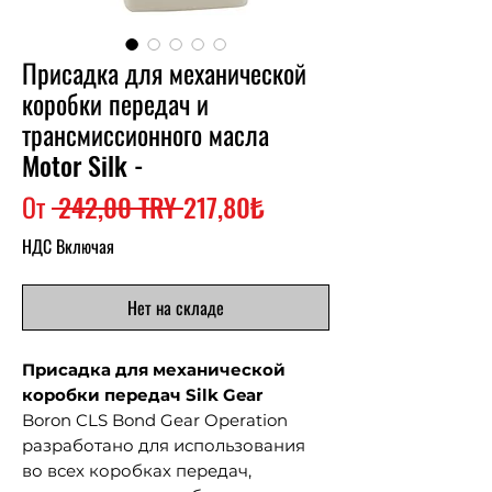
Присадка для механической
коробки передач и
трансмиссионного масла
Motor Silk -
Обычная
Спеццена
От
 242,00 TRY 
217,80₺
цена
НДС Включая
Нет на складе
Присадка для механической
коробки передач Silk Gear
Boron CLS Bond Gear Operation
разработано для использования
во всех коробках передач,